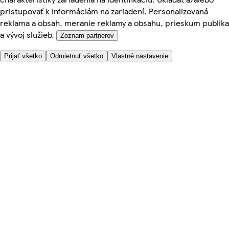
pristupovať k informáciám na zariadení. Personalizovaná
reklama a obsah, meranie reklamy a obsahu, prieskum publika
a vývoj služieb.
Zoznam partnerov
Prijať všetko
Odmietnuť všetko
Vlastné nastavenie
Potrebujete pomoc?
Cena doručenia
Bezpečnosť pri nákupe
Všeobecné obchodné podmienky
Ochrana súkromia
O nás