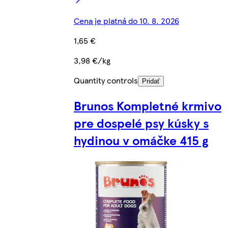
Cena je platná do 10. 8. 2026
1,65 €
3,98 €/kg
Quantity controls
Pridať
Brunos Kompletné krmivo
pre dospelé psy kúsky s
hydinou v omáčke 415 g