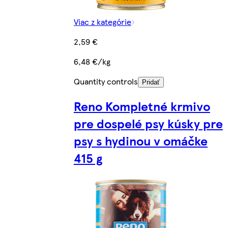
Viac z kategórie
2,59 €
6,48 €/kg
Quantity controls
Pridať
Reno Kompletné krmivo
pre dospelé psy kúsky pre
psy s hydinou v omáčke
415 g