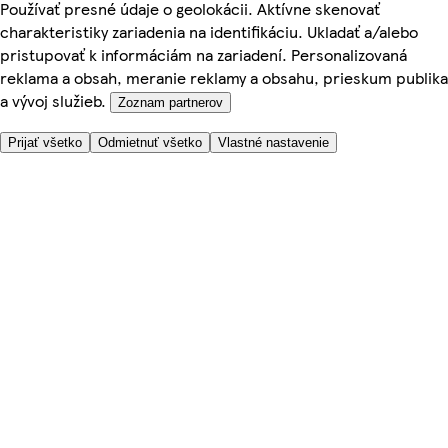
Používať presné údaje o geolokácii. Aktívne skenovať
charakteristiky zariadenia na identifikáciu. Ukladať a/alebo
pristupovať k informáciám na zariadení. Personalizovaná
reklama a obsah, meranie reklamy a obsahu, prieskum publika
a vývoj služieb.
Zoznam partnerov
Prijať všetko
Odmietnuť všetko
Vlastné nastavenie
Potrebujete pomoc?
Cena doručenia
Bezpečnosť pri nákupe
Všeobecné obchodné podmienky
Ochrana súkromia