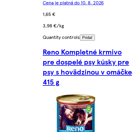
Cena je platná do 10. 8. 2026
1,65 €
3,98 €/kg
Quantity controls
Pridať
Reno Kompletné krmivo
pre dospelé psy kúsky pre
psy s hovädzinou v omáčke
415 g