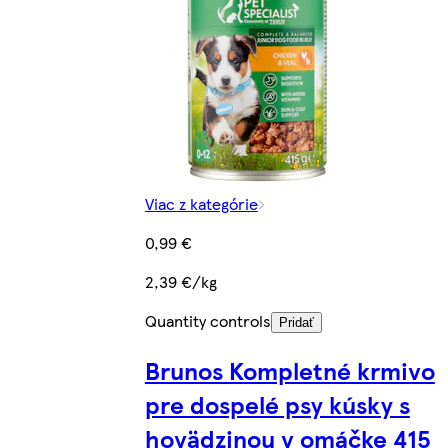
Viac z kategórie
0,99 €
2,39 €/kg
Quantity controls
Pridať
Brunos Kompletné krmivo
pre dospelé psy kúsky s
hovädzinou v omáčke 415