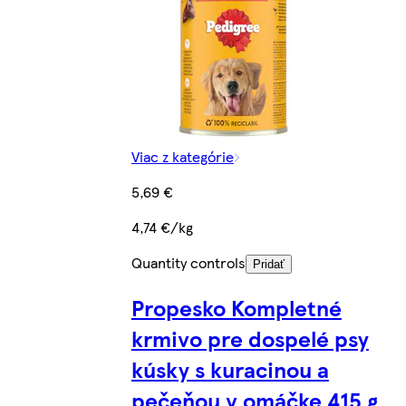
Viac z kategórie
5,69 €
4,74 €/kg
Quantity controls
Pridať
Propesko Kompletné
krmivo pre dospelé psy
kúsky s kuracinou a
pečeňou v omáčke 415 g