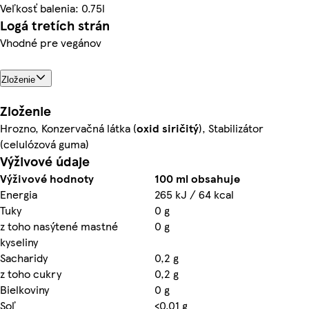
Veľkosť balenia: 0.75l
Logá tretích strán
Vhodné pre vegánov
Zloženie
Zloženie
Hrozno, Konzervačná látka (
oxid siričitý
), Stabilizátor
(celulózová guma)
Výživové údaje
Výživové hodnoty
100 ml obsahuje
Energia
265 kJ / 64 kcal
Tuky
0 g
z toho nasýtené mastné
0 g
kyseliny
Sacharidy
0,2 g
z toho cukry
0,2 g
Bielkoviny
0 g
Soľ
<0,01 g