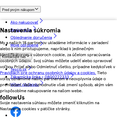
Pred prvým nákupom
Ako nakupovať
Nastavenia súkromia
Registrácia
Objednanie doručenia
My a našich 18 partnerov ukladáme informácie v zariadení
Moje obľúbené
alebo k nim pristupujeme, napríklad k jedinečným
identifikátorom v súboroch cookie, za účelom spracúvania
Kontaktujte nás
osobných údajov. Svoj súhlas môžete udeliť alebo spravovať
voľbou Prijať alebo Odmietnuť všetko, prípadne kedykoľvek v
Tesco.sk
Pravidlách pre ochranu osobných údajov a cookies.
Tieto
Zákaznícka linka - 0800222333
voľby oznámime našim partnerom a neovplyvnia údaje o
Výber obchodu
prehliadaní. Vaše rozhodnutie však zmení spôsob, akým vám
prispôsobíme nakupovanie na našom webe.
followUs
Svoje nastavenia súhlasu môžete zmeniť kliknutím na
Nastavenia cookies v pätičke stránky.