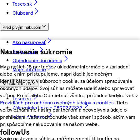
Tesco.sk
Clubcard
Pred prvým nákupom
Ako nakupovať
Nastavenia súkromia
Registrácia
Objednanie doručenia
My a našich 18 partnerov ukladáme informácie v zariadení
Moje obľúbené
alebo k nim pristupujeme, napríklad k jedinečným
identifikátorom v súboroch cookie, za účelom spracúvania
Kontaktujte nás
osobných údajov. Svoj súhlas môžete udeliť alebo spravovať
voľbou Prijať alebo Odmietnuť všetko, prípadne kedykoľvek v
Tesco.sk
Pravidlách pre ochranu osobných údajov a cookies.
Tieto
Zákaznícka linka - 0800222333
voľby oznámime našim partnerom a neovplyvnia údaje o
Výber obchodu
prehliadaní. Vaše rozhodnutie však zmení spôsob, akým vám
prispôsobíme nakupovanie na našom webe.
followUs
Svoje nastavenia súhlasu môžete zmeniť kliknutím na