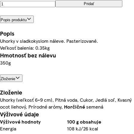
Pridať
Popis produktu
Popis
Uhorky v sladkokyslom náleve. Pasterizované.
Veľkosť balenia: 0.35kg
Hmotnosť bez nálevu
350g
Zloženie
Zloženie
Uhorky (veľkosť 6-9 cm), Pitná voda, Cukor, Jedlá soľ, Kvasný
ocot liehový, Prírodné arómy,
Horčičné
semená
Výživové údaje
Výživové hodnoty
100 g obsahuje
Energia
108 kJ/26 kcal