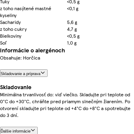
Tuky
<0,5 g
z toho nasýtené mastné
<0,1 g
kyseliny
Sacharidy
5,6 g
z toho cukry
4,7 g
Bielkoviny
<0,5 g
Soľ
1,0 g
Informácie o alergénoch
Obsahuje: Horčica
Skladovanie a príprava
Skladovanie
Minimálna trvanlivosť do: viď viečko. Skladujte pri teplote od
0°C do +30°C, chráňte pred priamym slnečným žiarením. Po
otvorení skladujte pri teplote od +4°C do +8°C a spotrebujte
do 3 dní.
Ďalšie informácie