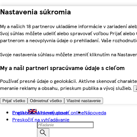
Nastavenia súkromia
My a našich 18 partnerov ukladáme informácie v zariadení ale
Svoj súhlas môžete udeliť alebo spravovať voľbou Prijať aleb
partnerom a neovplyvnia údaje o prehliadaní. Vaše rozhodnu
Svoje nastavenia súhlasu môžete zmeniť kliknutím na Nastaven
My a naši partneri spracúvame údaje s cieľom
Používať presné údaje o geolokácii. Aktívne skenovať charakter
meranie reklamy a obsahu, prieskum publika a vývoj služieb.
Prijať všetko
Odmietnuť všetko
Vlastné nastavenie
Preskočiť na hlavný obsah
English
Ako nakupovať online
Nápoveda
Preskočiť na vyhľadávanie