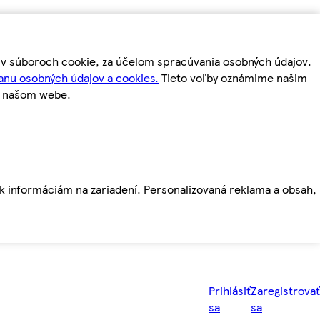
m v súboroch cookie, za účelom spracúvania osobných údajov.
anu osobných údajov a cookies.
Tieto voľby oznámime našim
a našom webe.
ť k informáciám na zariadení. Personalizovaná reklama a obsah,
Prihlásiť
Zaregistrovať
sa
sa