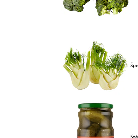
Špe
Kva