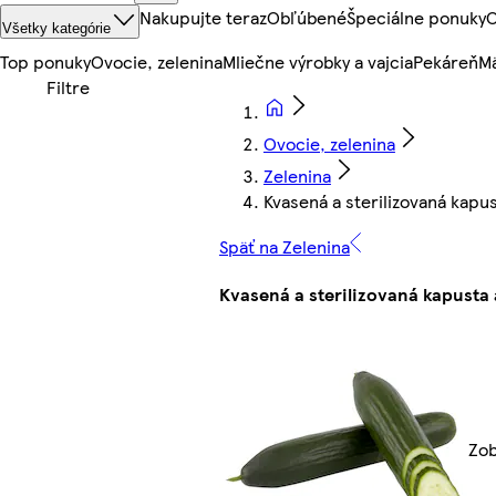
Nakupujte teraz
Obľúbené
Špeciálne ponuky
O
Všetky kategórie
Top ponuky
Ovocie, zelenina
Mliečne výrobky a vajcia
Pekáreň
Mä
Ovocie, zelenina
Zelenina
Kvasená a sterilizovaná kapus
Späť na Zelenina
Kvasená a sterilizovaná kapusta 
Zob