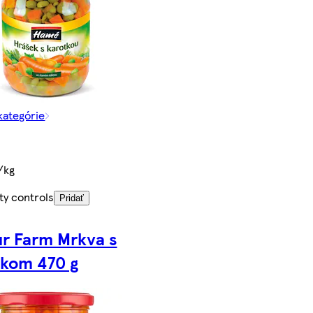
 kategórie
/kg
ty controls
Pridať
r Farm Mrkva s
škom 470 g