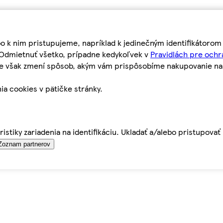
bo k nim pristupujeme, napríklad k jedinečným identifikátoro
o Odmietnuť všetko, prípadne kedykoľvek v
Pravidlách pre ochr
tie však zmení spôsob, akým vám prispôsobíme nakupovanie n
ia cookies v pätičke stránky.
istiky zariadenia na identifikáciu. Ukladať a/alebo pristupova
Zoznam partnerov