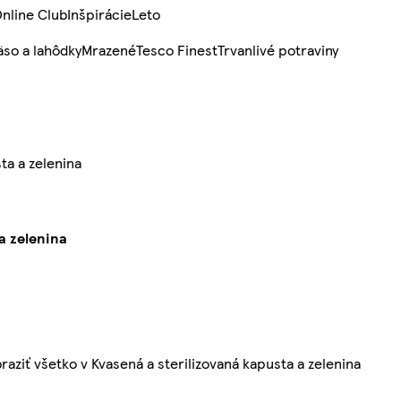
nline Club
Inšpirácie
Leto
so a lahôdky
Mrazené
Tesco Finest
Trvanlivé potraviny
ta a zelenina
a zelenina
raziť všetko v Kvasená a sterilizovaná kapusta a zelenina