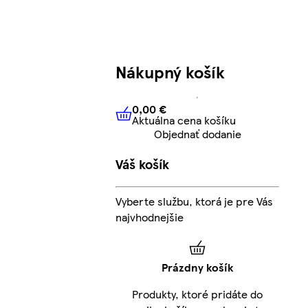
Nákupný košík
0,00 €
Aktuálna cena košíku
0,00 €
Aktuálna cena košíku
Objednať dodanie
Váš košík
Vyberte službu, ktorá je pre Vás
najvhodnejšie
Prázdny košík
Produkty, ktoré pridáte do