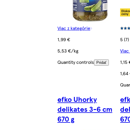
Viac z kategórie
1,99 €
5 (7)
5,53 €/kg
Viac
Quantity controls
1,15 
Pridať
1,64
Quan
efko Uhorky
ef
delikates 3-6 cm
de
670 g
67