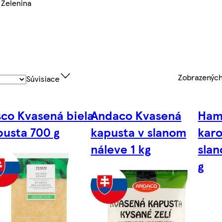
 Zelenina
Zobrazenýc
Súvisiace
sco Kvasená biela
Andaco Kvasená
Ham
pusta 700 g
kapusta v slanom
karo
náleve 1 kg
sla
g