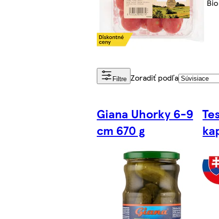
Bio
Zoradiť podľa
Filtre
Giana Uhorky 6-9
Te
cm 670 g
ka