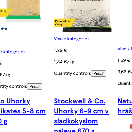
Viac z kategórie
Viac z
1,29 €
 z kategórie
1,69 €
1,84 €/kg
€
9,66 €
Quantity controls
 €/kg
Pridať
Quanti
tity controls
Pridať
ko Uhorky
Stockwell & Co.
Natu
likates 5-8 cm
Uhorky 6-9 cm v
hrá
0 g
sladkokyslom
náleve 670 g