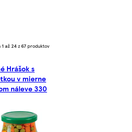
h
1 až 24
z
67
produktov
é Hrášok s
tkou v mierne
nom náleve 330