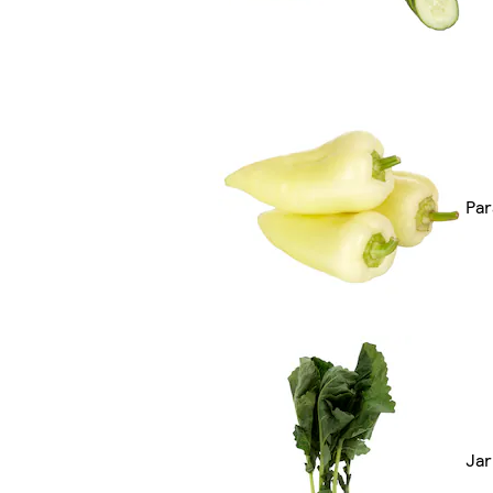
Par
Jar