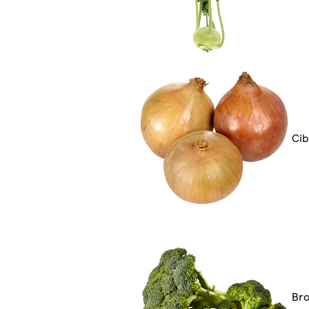
Cib
Bro