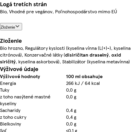
Logá tretích strán
Bio, Vhodné pre vegánov, Poľnohospodárstvo mimo EÚ
Zloženie
Zloženie
Bio hrozno, Regulátory kyslosti (kyselina vínna (L(+)-), kyselina
citrónová), Konzervačné látky (
disiričitan draselný
,
oxid
siričitý
, kyselina askorbová), Stabilizátor (kyselina metavínna)
Výživové údaje
Výživové hodnoty
100 ml obsahuje
Energia
266 kJ / 64 kcal
Tuky
0,0 g
z toho nasýtené mastné
0,0 g
kyseliny
Sacharidy
0,4 g
z toho cukry
0,4 g
Bielkoviny
0,0 g
Soľ
<0,1 g