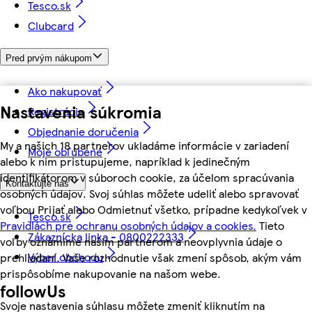
Tesco.sk
Clubcard
Pred prvým nákupom
Ako nakupovať
Nastavenia súkromia
Registrácia
Objednanie doručenia
My a našich 18 partnerov ukladáme informácie v zariadení
Moje obľúbené
alebo k nim pristupujeme, napríklad k jedinečným
identifikátorom v súboroch cookie, za účelom spracúvania
Kontaktujte nás
osobných údajov. Svoj súhlas môžete udeliť alebo spravovať
voľbou Prijať alebo Odmietnuť všetko, prípadne kedykoľvek v
Tesco.sk
Pravidlách pre ochranu osobných údajov a cookies.
Tieto
Zákaznícka linka - 0800222333
voľby oznámime našim partnerom a neovplyvnia údaje o
Výber obchodu
prehliadaní. Vaše rozhodnutie však zmení spôsob, akým vám
prispôsobíme nakupovanie na našom webe.
followUs
Svoje nastavenia súhlasu môžete zmeniť kliknutím na