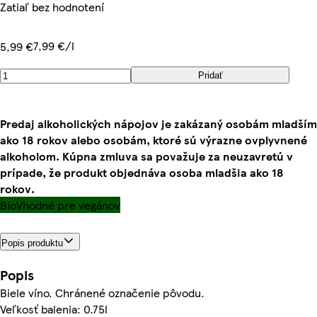
Zatiaľ bez hodnotení
7,99 €/l
5,99 €
Pridať
Predaj alkoholických nápojov je zakázaný osobám mladším
ako 18 rokov alebo osobám, ktoré sú výrazne ovplyvnené
alkoholom. Kúpna zmluva sa považuje za neuzavretú v
prípade, že produkt objednáva osoba mladšia ako 18
rokov.
Bio
Vhodné pre vegánov
Popis produktu
Popis
Biele víno. Chránené označenie pôvodu.
Veľkosť balenia: 0.75l