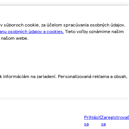
m v súboroch cookie, za účelom spracúvania osobných údajov.
anu osobných údajov a cookies.
Tieto voľby oznámime našim
a našom webe.
ť k informáciám na zariadení. Personalizovaná reklama a obsah,
Prihlásiť
Zaregistrovať
sa
sa