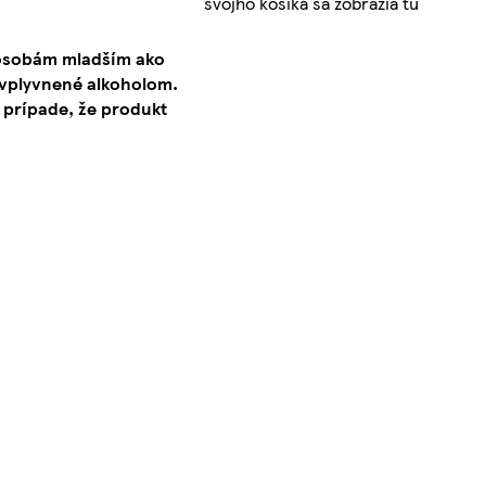
svojho košíka sa zobrazia tu
 osobám mladším ako
ovplyvnené alkoholom.
 prípade, že produkt