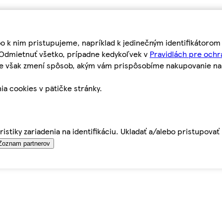
bo k nim pristupujeme, napríklad k jedinečným identifikátoro
o Odmietnuť všetko, prípadne kedykoľvek v
Pravidlách pre ochr
tie však zmení spôsob, akým vám prispôsobíme nakupovanie n
ia cookies v pätičke stránky.
istiky zariadenia na identifikáciu. Ukladať a/alebo pristupova
Zoznam partnerov