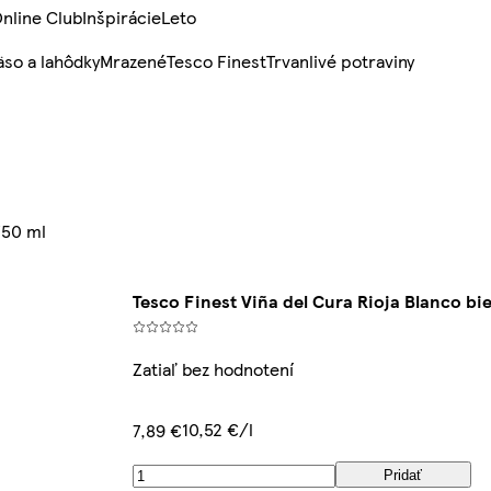
nline Club
Inšpirácie
Leto
so a lahôdky
Mrazené
Tesco Finest
Trvanlivé potraviny
750 ml
Tesco Finest Viña del Cura Rioja Blanco bie
Zatiaľ bez hodnotení
10,52 €/l
7,89 €
Pridať