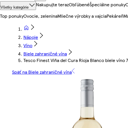
Nakupujte teraz
Obľúbené
Špeciálne ponuky
O
Všetky kategórie
Top ponuky
Ovocie, zelenina
Mliečne výrobky a vajcia
Pekáreň
Mä
Nápoje
Víno
Biele zahraničné vína
Tesco Finest Viña del Cura Rioja Blanco biele víno 
Späť na Biele zahraničné vína