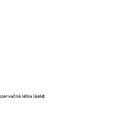
nzervačná látka (
oxid