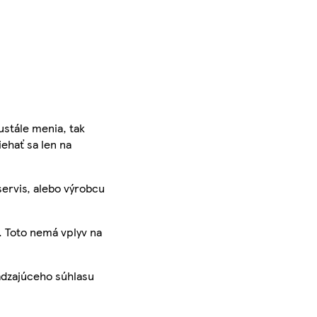
ustále menia, tak
iehať sa len na
servis, alebo výrobcu
. Toto nemá vplyv na
ádzajúceho súhlasu