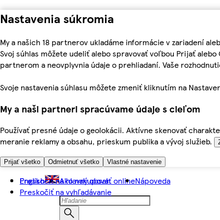
Nastavenia súkromia
My a našich 18 partnerov ukladáme informácie v zariadení ale
Svoj súhlas môžete udeliť alebo spravovať voľbou Prijať aleb
partnerom a neovplyvnia údaje o prehliadaní. Vaše rozhodnu
Svoje nastavenia súhlasu môžete zmeniť kliknutím na Nastaven
My a naši partneri spracúvame údaje s cieľom
Používať presné údaje o geolokácii. Aktívne skenovať charakter
meranie reklamy a obsahu, prieskum publika a vývoj služieb.
Prijať všetko
Odmietnuť všetko
Vlastné nastavenie
Preskočiť na hlavný obsah
English
Ako nakupovať online
Nápoveda
Preskočiť na vyhľadávanie