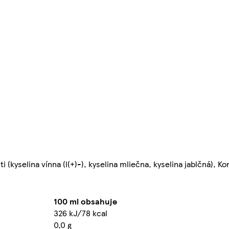
 (kyselina vínna (l(+)-), kyselina mliečna, kyselina jablčná), Ko
100 ml obsahuje
326 kJ/78 kcal
0,0 g