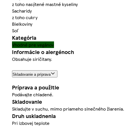
z toho nasýtené mastné kyseliny
Sacharidy
z toho cukry
Bielkoviny
Soľ
Kategória
Vhodné pre vegánov
Informácie o alergénoch
Obsahuje siričitany.
Skladovanie a príprava
Príprava a použitie
Podávajte chladené.
Skladovanie
Skladujte v suchu, mimo priameho slnečného žiarenia.
Druh uskladnenia
Pri izbovej teplote