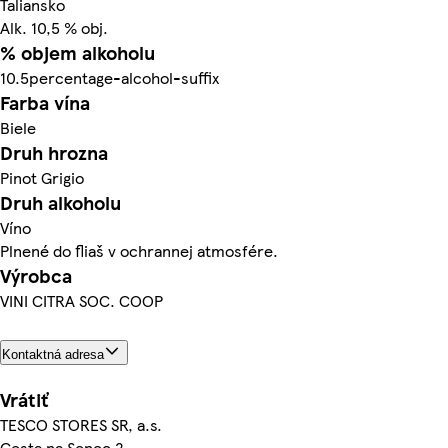
Taliansko
Alk. 10,5 % obj.
% objem alkoholu
10.5percentage-alcohol-suffix
Farba vína
Biele
Druh hrozna
Pinot Grigio
Druh alkoholu
Víno
Plnené do fliaš v ochrannej atmosfére.
Výrobca
VINI CITRA SOC. COOP
Kontaktná adresa
Vrátiť
TESCO STORES SR, a.s.
Cesta na Senec 2