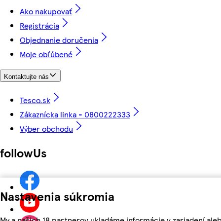
Ako nakupovať
Registrácia
Objednanie doručenia
Moje obľúbené
Kontaktujte nás
Tesco.sk
Zákaznícka linka - 0800222333
Výber obchodu
followUs
Nastavenia súkromia
My a našich 18 partnerov ukladáme informácie v zariadení aleb