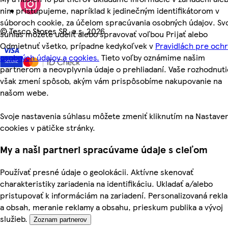
nim pristupujeme, napríklad k jedinečným identifikátorom v
súboroch cookie, za účelom spracúvania osobných údajov. Sv
©
Tesco Stores SR, a.s. 2026
súhlas môžete udeliť alebo spravovať voľbou Prijať alebo
Odmietnuť všetko, prípadne kedykoľvek v
Pravidlách pre och
osobných údajov a cookies.
Tieto voľby oznámime našim
partnerom a neovplyvnia údaje o prehliadaní. Vaše rozhodnuti
však zmení spôsob, akým vám prispôsobíme nakupovanie na
našom webe.
Svoje nastavenia súhlasu môžete zmeniť kliknutím na Nastave
cookies v pätičke stránky.
My a naši partneri spracúvame údaje s cieľom
Používať presné údaje o geolokácii. Aktívne skenovať
charakteristiky zariadenia na identifikáciu. Ukladať a/alebo
pristupovať k informáciám na zariadení. Personalizovaná rekl
a obsah, meranie reklamy a obsahu, prieskum publika a vývoj
služieb.
Zoznam partnerov