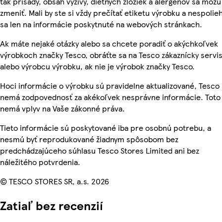
tak prísady, obsah výživy, diétnych zložiek a alergénov sa môžu
zmeniť. Mali by ste si vždy prečítať etiketu výrobku a nespolie
sa len na informácie poskytnuté na webových stránkach.
Ak máte nejaké otázky alebo sa chcete poradiť o akýchkoľvek
výrobkoch značky Tesco, obráťte sa na Tesco zákaznícky servis
alebo výrobcu výrobku, ak nie je výrobok značky Tesco.
Hoci informácie o výrobku sú pravidelne aktualizované, Tesco
nemá zodpovednosť za akékoľvek nesprávne informácie. Toto
nemá vplyv na Vaše zákonné práva.
Tieto informácie sú poskytované iba pre osobnú potrebu, a
nesmú byť reprodukované žiadnym spôsobom bez
predchádzajúceho súhlasu Tesco Stores Limited ani bez
náležitého potvrdenia.
© TESCO STORES SR, a.s. 2026
Zatiaľ bez recenzií