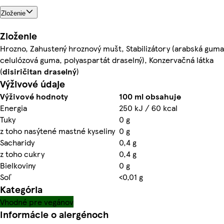
Zloženie
Zloženie
Hrozno, Zahustený hroznový mušt, Stabilizátory (arabská guma
celulózová guma, polyaspartát draselný), Konzervačná látka
(
disiričitan
draselný
)
Výživové údaje
Výživové hodnoty
100 ml obsahuje
Energia
250 kJ / 60 kcal
Tuky
0 g
z toho nasýtené mastné kyseliny
0 g
Sacharidy
0,4 g
z toho cukry
0,4 g
Bielkoviny
0 g
Soľ
<0,01 g
Kategória
Vhodné pre vegánov
Informácie o alergénoch