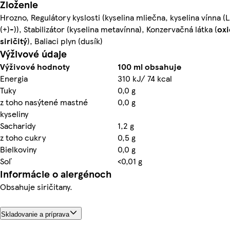
Zloženie
Hrozno, Regulátory kyslosti (kyselina mliečna, kyselina vínna (L
(+)-)), Stabilizátor (kyselina metavínna), Konzervačná látka (
oxi
siričitý
), Baliaci plyn (dusík)
Výživové údaje
Výživové hodnoty
100 ml obsahuje
Energia
310 kJ/ 74 kcal
Tuky
0,0 g
z toho nasýtené mastné
0,0 g
kyseliny
Sacharidy
1,2 g
z toho cukry
0,5 g
Bielkoviny
0,0 g
Soľ
<0,01 g
Informácie o alergénoch
Obsahuje siričitany.
Skladovanie a príprava