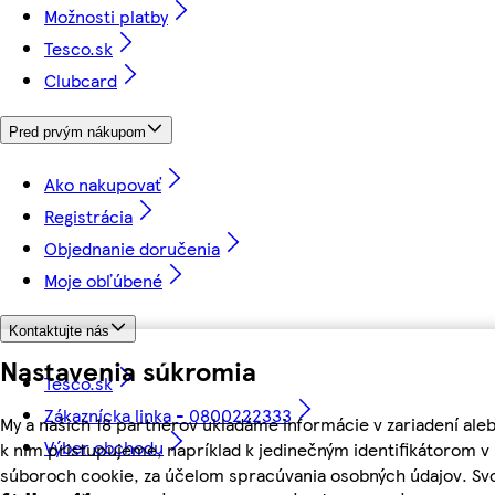
Možnosti platby
Tesco.sk
Clubcard
Pred prvým nákupom
Ako nakupovať
Registrácia
Objednanie doručenia
Moje obľúbené
Kontaktujte nás
Nastavenia súkromia
Tesco.sk
Zákaznícka linka - 0800222333
My a našich 18 partnerov ukladáme informácie v zariadení ale
Výber obchodu
k nim pristupujeme, napríklad k jedinečným identifikátorom v
súboroch cookie, za účelom spracúvania osobných údajov. Sv