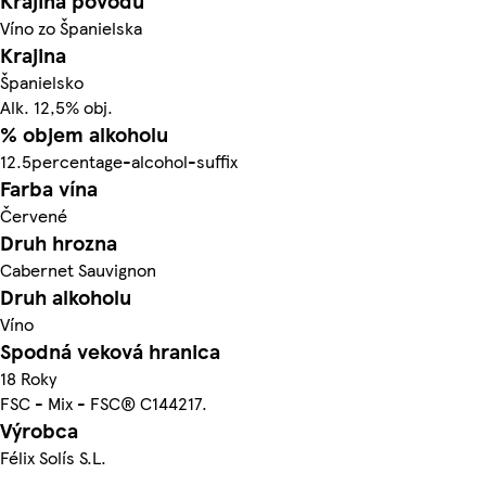
Krajina pôvodu
Víno zo Španielska
Krajina
Španielsko
Alk. 12,5% obj.
% objem alkoholu
12.5percentage-alcohol-suffix
Farba vína
Červené
Druh hrozna
Cabernet Sauvignon
Druh alkoholu
Víno
Spodná veková hranica
18 Roky
FSC - Mix - FSC® C144217.
Výrobca
Félix Solís S.L.