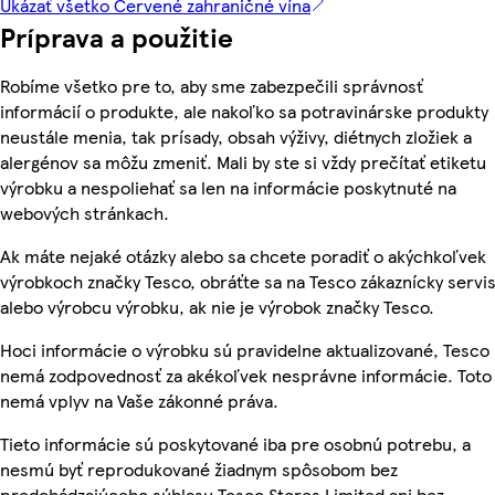
Ukázať všetko Červené zahraničné vína
Príprava a použitie
Robíme všetko pre to, aby sme zabezpečili správnosť
informácií o produkte, ale nakoľko sa potravinárske produkty
neustále menia, tak prísady, obsah výživy, diétnych zložiek a
alergénov sa môžu zmeniť. Mali by ste si vždy prečítať etiketu
výrobku a nespoliehať sa len na informácie poskytnuté na
webových stránkach.
Ak máte nejaké otázky alebo sa chcete poradiť o akýchkoľvek
výrobkoch značky Tesco, obráťte sa na Tesco zákaznícky servis
alebo výrobcu výrobku, ak nie je výrobok značky Tesco.
Hoci informácie o výrobku sú pravidelne aktualizované, Tesco
nemá zodpovednosť za akékoľvek nesprávne informácie. Toto
nemá vplyv na Vaše zákonné práva.
Tieto informácie sú poskytované iba pre osobnú potrebu, a
nesmú byť reprodukované žiadnym spôsobom bez
predchádzajúceho súhlasu Tesco Stores Limited ani bez