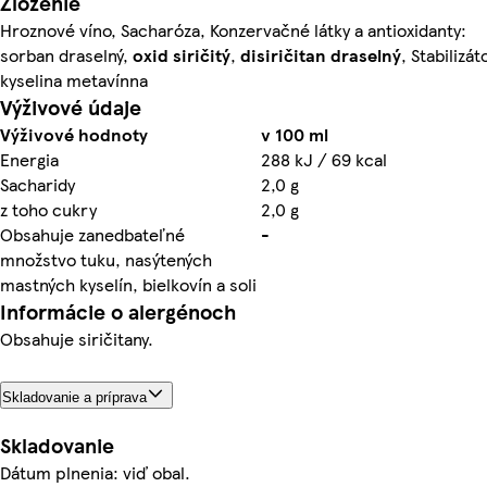
Zloženie
Hroznové víno, Sacharóza, Konzervačné látky a antioxidanty:
sorban draselný,
oxid siričitý
,
disiričitan draselný
, Stabilizát
kyselina metavínna
Výživové údaje
Výživové hodnoty
v 100 ml
Energia
288 kJ / 69 kcal
Sacharidy
2,0 g
z toho cukry
2,0 g
Obsahuje zanedbateľné
-
množstvo tuku, nasýtených
mastných kyselín, bielkovín a soli
Informácie o alergénoch
Obsahuje siričitany.
Skladovanie a príprava
Skladovanie
Dátum plnenia: viď obal.