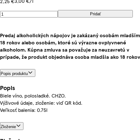
3,00 €/l
2,25 €
Pridať
Predaj alkoholických nápojov je zakázaný osobám mladším
18 rokov alebo osobám, ktoré sú výrazne ovplyvnené
alkoholom. Kúpna zmluva sa považuje za neuzavretú v
prípade, že produkt objednáva osoba mladšia ako 18 rokov
Popis produktu
Popis
Biele víno, polosladké. CHZO.
Výživové údaje, zloženie: viď QR kód.
Veľkosť balenia: 0.75l
Zloženie