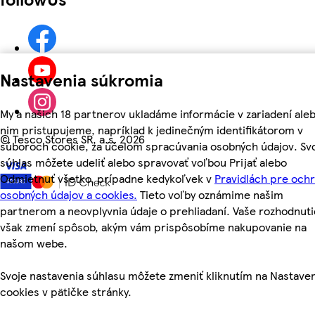
Nastavenia súkromia
My a našich 18 partnerov ukladáme informácie v zariadení aleb
nim pristupujeme, napríklad k jedinečným identifikátorom v
©
Tesco Stores SR, a.s. 2026
súboroch cookie, za účelom spracúvania osobných údajov. Sv
súhlas môžete udeliť alebo spravovať voľbou Prijať alebo
Odmietnuť všetko, prípadne kedykoľvek v
Pravidlách pre och
osobných údajov a cookies.
Tieto voľby oznámime našim
partnerom a neovplyvnia údaje o prehliadaní. Vaše rozhodnuti
však zmení spôsob, akým vám prispôsobíme nakupovanie na
našom webe.
Svoje nastavenia súhlasu môžete zmeniť kliknutím na Nastave
cookies v pätičke stránky.