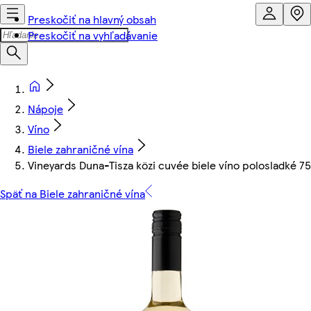
Preskočiť na hlavný obsah
Preskočiť na vyhľadávanie
Nápoje
Víno
Biele zahraničné vína
Vineyards Duna-Tisza közi cuvée biele víno polosladké 7
Späť na Biele zahraničné vína