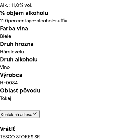
Alk.: 11,0% vol.
% objem alkoholu
11.0percentage-alcohol-suffix
Farba vína
Biele
Druh hrozna
Hárslevelű
Druh alkoholu
Víno
Výrobca
H-0084
Oblasť pôvodu
Tokaj
Kontaktná adresa
Vrátiť
TESCO STORES SR