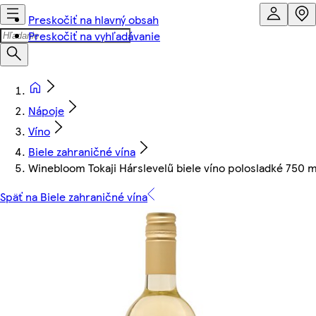
Preskočiť na hlavný obsah
Preskočiť na vyhľadávanie
Nápoje
Víno
Biele zahraničné vína
Winebloom Tokaji Hárslevelű biele víno polosladké 750 m
Späť na Biele zahraničné vína