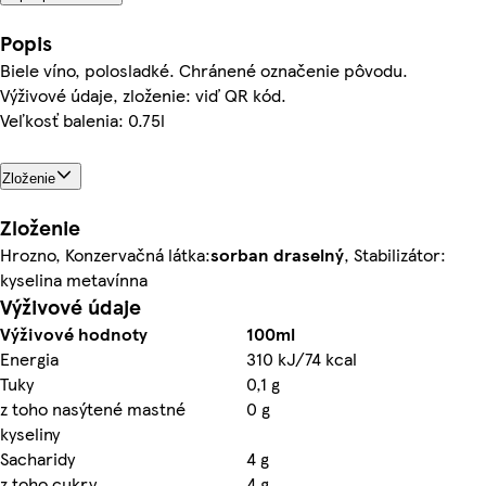
Popis
Biele víno, polosladké. Chránené označenie pôvodu.
Výživové údaje, zloženie: viď QR kód.
Veľkosť balenia: 0.75l
Zloženie
Zloženie
Hrozno, Konzervačná látka:
sorban draselný
, Stabilizátor:
kyselina metavínna
Výživové údaje
Výživové hodnoty
100ml
Energia
310 kJ/74 kcal
Tuky
0,1 g
z toho nasýtené mastné
0 g
kyseliny
Sacharidy
4 g
z toho cukry
4 g