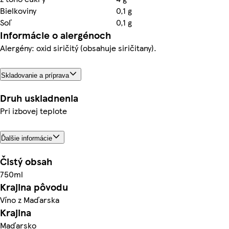
Bielkoviny
0,1 g
Soľ
0,1 g
Informácie o alergénoch
Alergény: oxid siričitý (obsahuje siričitany).
Skladovanie a príprava
Druh uskladnenia
Pri izbovej teplote
Ďalšie informácie
Čistý obsah
750ml
Krajina pôvodu
Víno z Maďarska
Krajina
Maďarsko