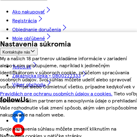
Ako nakupovať
Registrácia
Objednanie doručenia
Moje obľúbené
Nastavenia súkromia
Kontaktujte nás
My a našich 18 partnerov ukladáme informácie v zariadení
alebo k nim pristupujeme, napríklad k jedinečným
Tesco.sk
identifikátorom v súboroch cookie, za účelom spracúvania
Zákaznícka linka - 0800222333
osobných údajov. Svoj súhlas môžete udeliť alebo spravovať
Výber obchodu
voľbou Prijať alebo Odmietnuť všetko, prípadne kedykoľvek v
Pravidlách pre ochranu osobných údajov a cookies.
Tieto voľb
followUs
oznámime našim partnerom a neovplyvnia údaje o prehliadaní
Vaše rozhodnutie však zmení spôsob, akým vám prispôsobíme
nakupovanie na našom webe.
Svoje nastavenia súhlasu môžete zmeniť kliknutím na
Nastavenia cookies v pätičke stránky.