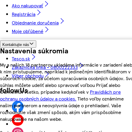
Ako nakupovať
Registrácia
Objednanie doručenia
Moje obľúbené
Kontaktujte nás
Nastavenia súkromia
Tesco.sk
My a našich 18 partnerov ukladáme informácie v zariadení ale
Zákaznícka linka - 0800222333
k nim pristupujeme, napríklad k jedinečným identifikátorom v
Výber obchodu
súboroch cookie, za účelom spracúvania osobných údajov. Sv
súhlas môžete udeliť alebo spravovať voľbou Prijať alebo
followUs
Odmietnuť všetko, prípadne kedykoľvek v
Pravidlách pre
ochranu osobných údajov a cookies.
Tieto voľby oznámime
našim partnerom a neovplyvnia údaje o prehliadaní. Vaše
rozhodnutie však zmení spôsob, akým vám prispôsobíme
nakupovanie na našom webe.