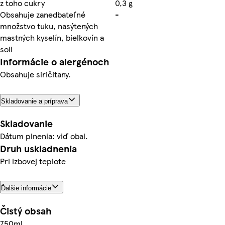
z toho cukry
0,3 g
Obsahuje zanedbateľné
-
množstvo tuku, nasýtených
mastných kyselín, bielkovín a
soli
Informácie o alergénoch
Obsahuje siričitany.
Skladovanie a príprava
Skladovanie
Dátum plnenia: viď obal.
Druh uskladnenia
Pri izbovej teplote
Ďalšie informácie
Čistý obsah
750ml