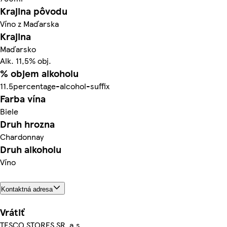
Krajina pôvodu
Víno z Maďarska
Krajina
Maďarsko
Alk. 11,5% obj.
% objem alkoholu
11.5percentage-alcohol-suffix
Farba vína
Biele
Druh hrozna
Chardonnay
Druh alkoholu
Víno
Kontaktná adresa
Vrátiť
TESCO STORES SR, a.s.