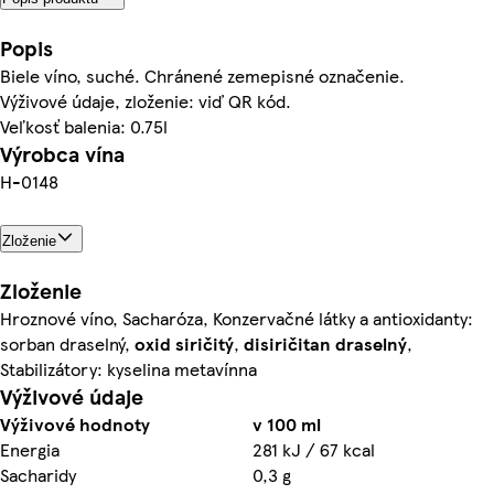
Popis
Biele víno, suché. Chránené zemepisné označenie.
Výživové údaje, zloženie: viď QR kód.
Veľkosť balenia: 0.75l
Výrobca vína
H-0148
Zloženie
Zloženie
Hroznové víno, Sacharóza, Konzervačné látky a antioxidanty:
sorban draselný,
oxid siričitý
,
disiričitan draselný
,
Stabilizátory: kyselina metavínna
Výživové údaje
Výživové hodnoty
v 100 ml
Energia
281 kJ / 67 kcal
Sacharidy
0,3 g