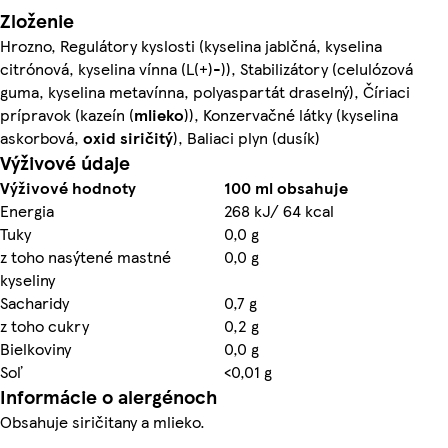
Zloženie
Hrozno, Regulátory kyslosti (kyselina jablčná, kyselina
citrónová, kyselina vínna (L(+)-)), Stabilizátory (celulózová
guma, kyselina metavínna, polyaspartát draselný), Číriaci
prípravok (kazeín (
mlieko
)), Konzervačné látky (kyselina
askorbová,
oxid siričitý
), Baliaci plyn (dusík)
Výživové údaje
Výživové hodnoty
100 ml obsahuje
Energia
268 kJ/ 64 kcal
Tuky
0,0 g
z toho nasýtené mastné
0,0 g
kyseliny
Sacharidy
0,7 g
z toho cukry
0,2 g
Bielkoviny
0,0 g
Soľ
<0,01 g
Informácie o alergénoch
Obsahuje siričitany a mlieko.