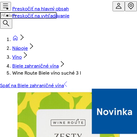
Preskočiť na hlavný obsah
Preskočiť na vyhľadávanie
Nápoje
Víno
Biele zahraničné vína
Wine Route Biele víno suché 3 l
Späť na Biele zahraničné vína