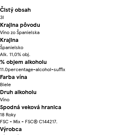
Čistý obsah
3l
Krajina pôvodu
Víno zo Španielska
Krajina
Španielsko
Alk. 11,0% obj.
% objem alkoholu
11.0percentage-alcohol-suffix
Farba vína
Biele
Druh alkoholu
Víno
Spodná veková hranica
18 Roky
FSC - Mix - FSC® C144217.
Výrobca