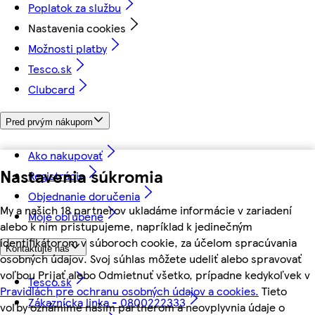
Poplatok za službu
Nastavenia cookies
Možnosti platby
Tesco.sk
Clubcard
Pred prvým nákupom
Ako nakupovať
Nastavenia súkromia
Registrácia
Objednanie doručenia
My a našich 18 partnerov ukladáme informácie v zariadení
Moje obľúbené
alebo k nim pristupujeme, napríklad k jedinečným
identifikátorom v súboroch cookie, za účelom spracúvania
Kontaktujte nás
osobných údajov. Svoj súhlas môžete udeliť alebo spravovať
voľbou Prijať alebo Odmietnuť všetko, prípadne kedykoľvek v
Tesco.sk
Pravidlách pre ochranu osobných údajov a cookies.
Tieto
Zákaznícka linka - 0800222333
voľby oznámime našim partnerom a neovplyvnia údaje o