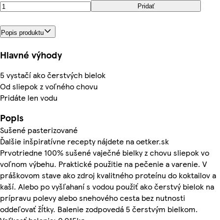
Pridať
Popis produktu
Hlavné výhody
5 vystačí ako čerstvých bielok
Od sliepok z voľného chovu
Pridáte len vodu
Popis
Sušené pasterizované
Ďalšie inšpiratívne recepty nájdete na oetker.sk
Prvotriedne 100% sušené vaječné bielky z chovu sliepok vo
voľnom výbehu. Praktické použitie na pečenie a varenie. V
práškovom stave ako zdroj kvalitného proteínu do koktailov a
kaší. Alebo po vyšľahaní s vodou použiť ako čerstvý bielok na
prípravu polevy alebo snehového cesta bez nutnosti
oddeľovať žĺtky. Balenie zodpovedá 5 čerstvým bielkom.