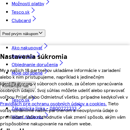
Možnosti platby
Tesco.sk
Clubcard
Pred prvým nákupom
Ako nakupovať
Nastavenia súkromia
Registrácia
Objednanie doručenia
My a našich 18 partnerov ukladáme informácie v zariadení
Moje obľúbené
alebo k nim pristupujeme, napríklad k jedinečným
identifikátorom v súboroch cookie, za účelom spracúvania
Kontaktujte nás
osobných údajov. Svoj súhlas môžete udeliť alebo spravovať
voľbou Prijať alebo Odmietnuť všetko, prípadne kedykoľvek v
Tesco.sk
Pravidlách pre ochranu osobných údajov a cookies.
Tieto
Zákaznícka linka - 0800222333
voľby oznámime našim partnerom a neovplyvnia údaje o
Výber obchodu
prehliadaní. Vaše rozhodnutie však zmení spôsob, akým vám
prispôsobíme nakupovanie na našom webe.