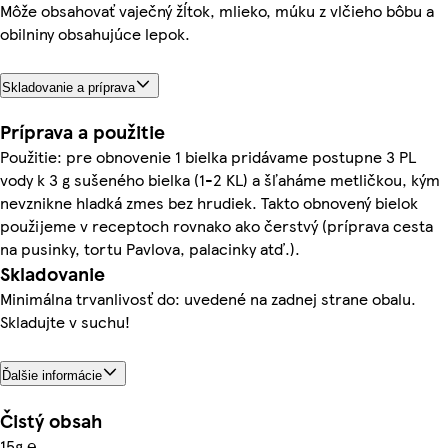
Môže obsahovať vaječný žĺtok, mlieko, múku z vlčieho bôbu a
obilniny obsahujúce lepok.
Skladovanie a príprava
Príprava a použitie
Použitie: pre obnovenie 1 bielka pridávame postupne 3 PL
vody k 3 g sušeného bielka (1-2 KL) a šľaháme metličkou, kým
nevznikne hladká zmes bez hrudiek. Takto obnovený bielok
použijeme v receptoch rovnako ako čerstvý (príprava cesta
na pusinky, tortu Pavlova, palacinky atď.).
Skladovanie
Minimálna trvanlivosť do: uvedené na zadnej strane obalu.
Skladujte v suchu!
Ďalšie informácie
Čistý obsah
15g ℮