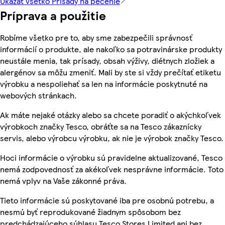
Ukázať všetko Prísady na pečenie
Príprava a použitie
Robíme všetko pre to, aby sme zabezpečili správnosť
informácií o produkte, ale nakoľko sa potravinárske produkty
neustále menia, tak prísady, obsah výživy, diétnych zložiek a
alergénov sa môžu zmeniť. Mali by ste si vždy prečítať etiketu
výrobku a nespoliehať sa len na informácie poskytnuté na
webových stránkach.
Ak máte nejaké otázky alebo sa chcete poradiť o akýchkoľvek
výrobkoch značky Tesco, obráťte sa na Tesco zákaznícky
servis, alebo výrobcu výrobku, ak nie je výrobok značky Tesco.
Hoci informácie o výrobku sú pravidelne aktualizované, Tesco
nemá zodpovednosť za akékoľvek nesprávne informácie. Toto
nemá vplyv na Vaše zákonné práva.
Tieto informácie sú poskytované iba pre osobnú potrebu, a
nesmú byť reprodukované žiadnym spôsobom bez
predchádzajúceho súhlasu Tesco Stores Limited ani bez