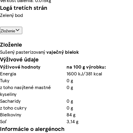
Veľkosť balenia: 0.015kg
Logá tretích strán
Zelený bod
Zloženie
Zloženie
Sušený pasterizovaný
vaječný bielok
Výživové údaje
Výživové hodnoty
na 100 g výrobku:
Energia
1600 kJ/381 kcal
Tuky
0 g
z toho nasýtené mastné
0 g
kyseliny
Sacharidy
0 g
z toho cukry
0 g
Bielkoviny
84 g
Soľ
3,14 g
Informácie o alergénoch