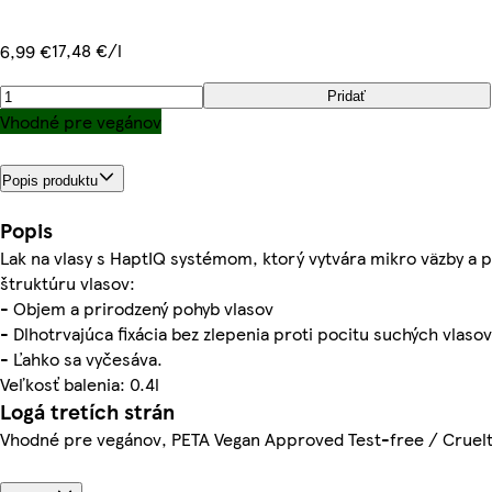
17,48 €/l
6,99 €
Pridať
Vhodné pre vegánov
Popis produktu
Popis
Lak na vlasy s HaptIQ systémom, ktorý vytvára mikro väzby a p
štruktúru vlasov:
- Objem a prirodzený pohyb vlasov
- Dlhotrvajúca fixácia bez zlepenia proti pocitu suchých vlasov
- Ľahko sa vyčesáva.
Veľkosť balenia: 0.4l
Logá tretích strán
Vhodné pre vegánov, PETA Vegan Approved Test-free / Cruel