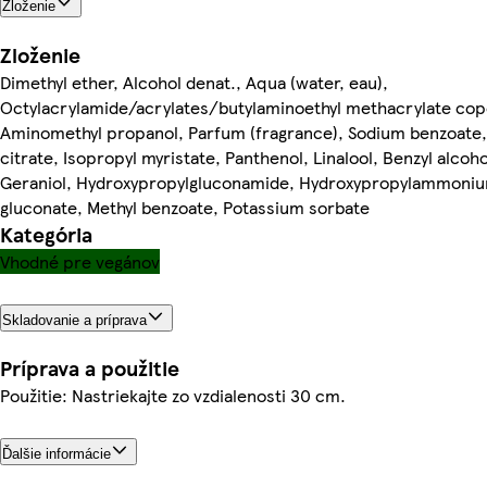
Zloženie
Zloženie
Dimethyl ether, Alcohol denat., Aqua (water, eau),
Octylacrylamide/acrylates/butylaminoethyl methacrylate cop
Aminomethyl propanol, Parfum (fragrance), Sodium benzoate, 
citrate, Isopropyl myristate, Panthenol, Linalool, Benzyl alcoho
Geraniol, Hydroxypropylgluconamide, Hydroxypropylammoni
gluconate, Methyl benzoate, Potassium sorbate
Kategória
Vhodné pre vegánov
Skladovanie a príprava
Príprava a použitie
Použitie: Nastriekajte zo vzdialenosti 30 cm.
Ďalšie informácie