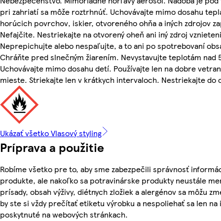
Nebezpečenstvo. Mimoriadne horľavý aerosól. Nádoba je pod 
pri zahriatí sa môže roztrhnúť. Uchovávajte mimo dosahu tepl
horúcich povrchov, iskier, otvoreného ohňa a iných zdrojov za
Nefajčite. Nestriekajte na otvorený oheň ani iný zdroj vznieteni
Neprepichujte alebo nespaľujte, a to ani po spotrebovaní obs
Chráňte pred slnečným žiarením. Nevystavujte teplotám nad 
Uchovávajte mimo dosahu detí. Používajte len na dobre vetr
mieste. Striekajte len v krátkych intervaloch. Nestriekajte do o
Ukázať všetko Vlasový styling
Príprava a použitie
Robíme všetko pre to, aby sme zabezpečili správnosť informác
produkte, ale nakoľko sa potravinárske produkty neustále men
prísady, obsah výživy, diétnych zložiek a alergénov sa môžu zme
by ste si vždy prečítať etiketu výrobku a nespoliehať sa len na
poskytnuté na webových stránkach.