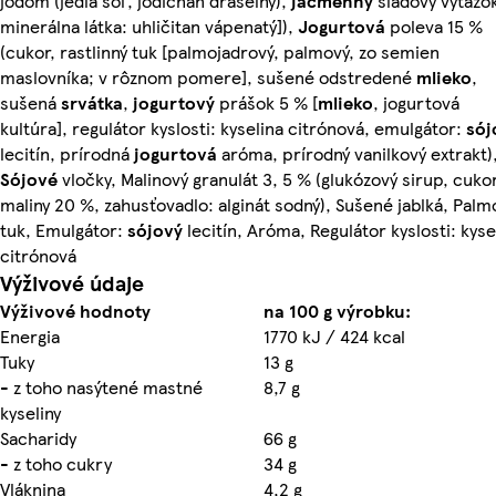
jódom (jedlá soľ, jodičnan draselný),
jačmenný
sladový výťažo
minerálna látka: uhličitan vápenatý]),
Jogurtová
poleva 15 %
(cukor, rastlinný tuk [palmojadrový, palmový, zo semien
maslovníka; v rôznom pomere], sušené odstredené
mlieko
,
sušená
srvátka
,
jogurtový
prášok 5 % [
mlieko
, jogurtová
kultúra], regulátor kyslosti: kyselina citrónová, emulgátor:
sój
lecitín, prírodná
jogurtová
aróma, prírodný vanilkový extrakt)
Sójové
vločky, Malinový granulát 3, 5 % (glukózový sirup, cukor
maliny 20 %, zahusťovadlo: alginát sodný), Sušené jablká, Palm
tuk, Emulgátor:
sójový
lecitín, Aróma, Regulátor kyslosti: kyse
citrónová
Výživové údaje
Výživové hodnoty
na 100 g výrobku:
Energia
1770 kJ / 424 kcal
Tuky
13 g
- z toho nasýtené mastné
8,7 g
kyseliny
Sacharidy
66 g
- z toho cukry
34 g
Vláknina
4,2 g