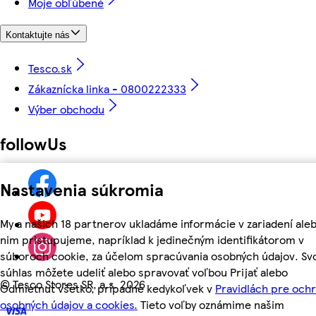
Moje obľúbené
Kontaktujte nás
Tesco.sk
Zákaznícka linka - 0800222333
Výber obchodu
followUs
Nastavenia súkromia
My a našich 18 partnerov ukladáme informácie v zariadení aleb
nim pristupujeme, napríklad k jedinečným identifikátorom v
súboroch cookie, za účelom spracúvania osobných údajov. Sv
súhlas môžete udeliť alebo spravovať voľbou Prijať alebo
©
Tesco Stores SR, a.s. 2026
Odmietnuť všetko, prípadne kedykoľvek v
Pravidlách pre och
osobných údajov a cookies.
Tieto voľby oznámime našim