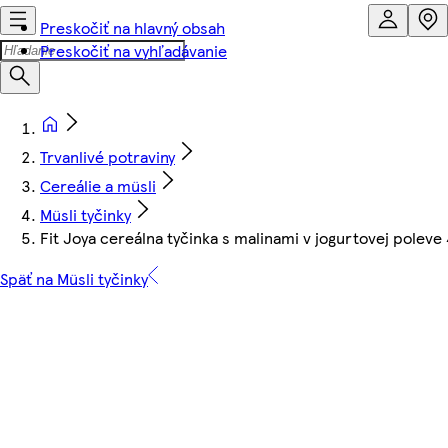
Preskočiť na hlavný obsah
Preskočiť na vyhľadávanie
Trvanlivé potraviny
Cereálie a müsli
Müsli tyčinky
Fit Joya cereálna tyčinka s malinami v jogurtovej poleve
Späť na Müsli tyčinky