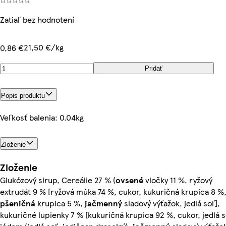
Zatiaľ bez hodnotení
21,50 €/kg
0,86 €
Pridať
Popis produktu
Veľkosť balenia: 0.04kg
Zloženie
Zloženie
Glukózový sirup, Cereálie 27 % (
ovsené
vločky 11 %, ryžový
extrudát 9 % [ryžová múka 74 %, cukor, kukuričná krupica 8 %
pšeničná
krupica 5 %,
jačmenný
sladový výťažok, jedlá soľ],
kukuričné lupienky 7 % [kukuričná krupica 92 %, cukor, jedlá s