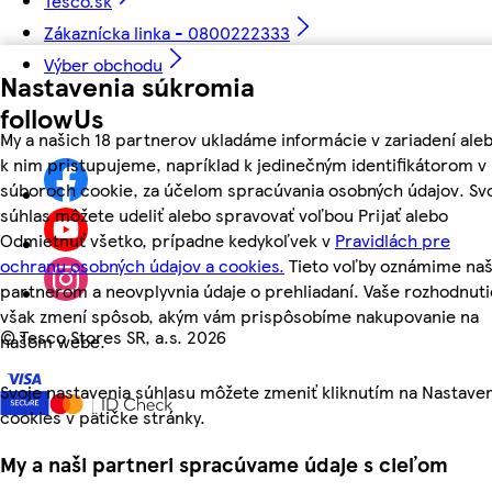
Tesco.sk
Zákaznícka linka - 0800222333
Výber obchodu
Nastavenia súkromia
followUs
My a našich 18 partnerov ukladáme informácie v zariadení ale
k nim pristupujeme, napríklad k jedinečným identifikátorom v
súboroch cookie, za účelom spracúvania osobných údajov. Sv
súhlas môžete udeliť alebo spravovať voľbou Prijať alebo
Odmietnuť všetko, prípadne kedykoľvek v
Pravidlách pre
ochranu osobných údajov a cookies.
Tieto voľby oznámime na
partnerom a neovplyvnia údaje o prehliadaní. Vaše rozhodnuti
však zmení spôsob, akým vám prispôsobíme nakupovanie na
©
Tesco Stores SR, a.s. 2026
našom webe.
Svoje nastavenia súhlasu môžete zmeniť kliknutím na Nastave
cookies v pätičke stránky.
My a naši partneri spracúvame údaje s cieľom