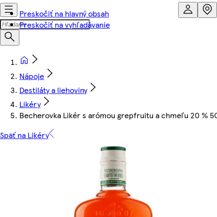
Preskočiť na hlavný obsah
Preskočiť na vyhľadávanie
Nápoje
Destiláty a liehoviny
Likéry
Becherovka Likér s arómou grepfruitu a chmeľu 20 % 50
Späť na Likéry