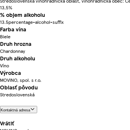
Stredoslovenská vinohradnícka oblasť, vinohradnícka obec: 
13,5%
% objem alkoholu
13.5percentage-alcohol-suffix
Farba vína
Biele
Druh hrozna
Chardonnay
Druh alkoholu
Víno
Výrobca
MOVINO, spol. s r.o.
Oblasť pôvodu
Stredoslovenská
Kontaktná adresa
Vrátiť