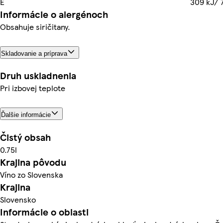
E
309 kJ/ 7
Informácie o alergénoch
Obsahuje siričitany.
Skladovanie a príprava
Druh uskladnenia
Pri izbovej teplote
Ďalšie informácie
Čistý obsah
0.75l
Krajina pôvodu
Víno zo Slovenska
Krajina
Slovensko
Informácie o oblasti