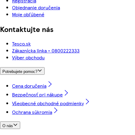
Registrácia
Objednanie doručenia
Moje obľúbené
Kontaktujte nás
Tesco.sk
Zákaznícka linka - 0800222333
Výber obchodu
Potrebujete pomoc?
Cena doručenia
Bezpečnosť pri nákupe
Všeobecné obchodné podmienky
Ochrana súkromia
O nás