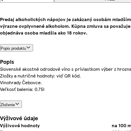
Predaj alkoholických nápojov je zakázaný osobám mladším
výrazne ovplyvnené alkoholom. Kúpna zmluva sa považuje 
objednáva osoba mladšia ako 18 rokov.
Popis produktu
Popis
Slovenské akostné odrodové víno s prívlastkom výber z hrozna
Zložky a nutričné hodnoty: viď QR kód.
Vinohrady Čebovce.
Veľkosť balenia: 0.75l
Zloženie
Výživové údaje
Výživové hodnoty
na 100 m