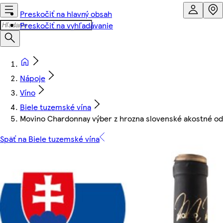
Preskočiť na hlavný obsah
Preskočiť na vyhľadávanie
Nápoje
Víno
Biele tuzemské vína
Movino Chardonnay výber z hrozna slovenské akostné odr
Späť na Biele tuzemské vína