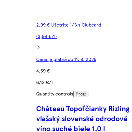
2,99 € Ušetrite 1/3 s Clubcard
(3,99 €/l)
Cena je platná do 11. 8. 2026
4,59 €
6,12 €/l
Quantity controls
Pridať
Château Topoľčianky Rizling
vlašský slovenské odrodové
víno suché biele 1,0 l