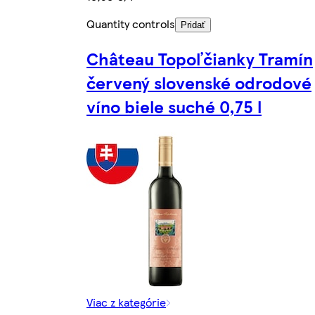
Quantity controls
Pridať
Château Topoľčianky Tramín
červený slovenské odrodové
víno biele suché 0,75 l
Viac z kategórie