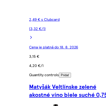
2,49 € s Clubcard
(3,32 €/l)
Cena je platná do 18. 8. 2026
3,15 €
4,20 €/l
Quantity controls
Pridať
Matyšák Veltlínske zelené
akostné víno biele suché 0,75