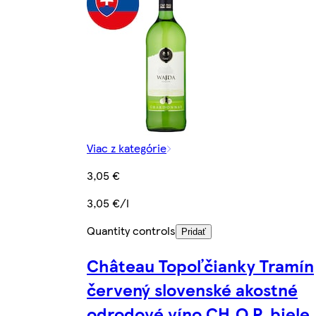
Viac z kategórie
3,05 €
3,05 €/l
Quantity controls
Pridať
Château Topoľčianky Tramín
červený slovenské akostné
odrodové víno CH.O.P. biele