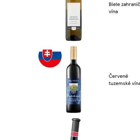
Biele zahrani
vína
Červené
tuzemské vín