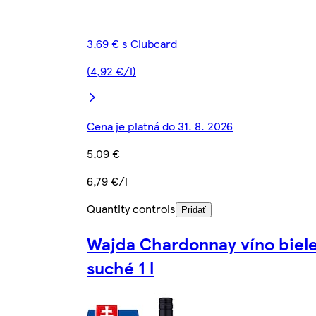
3,69 € s Clubcard
(4,92 €/l)
Cena je platná do 31. 8. 2026
5,09 €
6,79 €/l
Quantity controls
Pridať
Wajda Chardonnay víno biel
suché 1 l