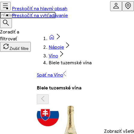
Preskočiť na hlavný obsah
Preskočiť na vyhľadávanie
Nápoje
Zrušiť filtre
Víno
Biele tuzemské vína
Späť na Víno
Biele tuzemské vína
Zobraziť všet