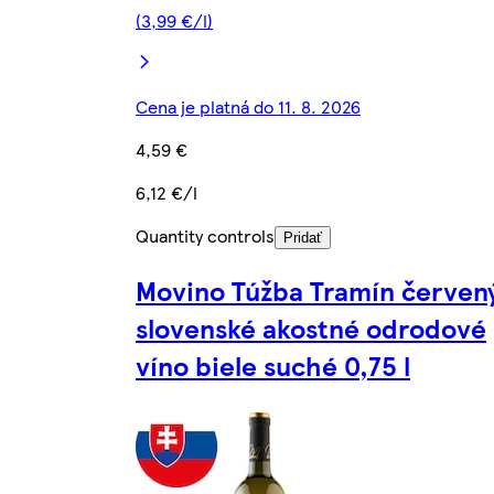
(3,99 €/l)
Cena je platná do 11. 8. 2026
4,59 €
6,12 €/l
Quantity controls
Pridať
Movino Túžba Tramín červen
slovenské akostné odrodové
víno biele suché 0,75 l