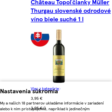
Château Topoľčianky Müller
Thurgau slovenské odrodové
víno biele suché 1 l
Viac z kategórie
Nastavenia súkromia
3,95 €
My a našich 18 partnerov ukladáme informácie v zariadení
3,95 €/l
alebo k nim pristupujeme, napríklad k jedinečným