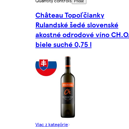
Quantity controls
Pridať
Château Topoľčianky
Rulandské šedé slovenské
akostné odrodové víno CH.O.
biele suché 0,75 l
Viac z kategórie