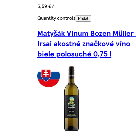
5,59 €/l
Quantity controls
Pridať
Matyšák Vinum Bozen Müller
Irsai akostné značkové víno
biele polosuché 0,75 l