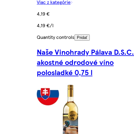
Viac z kategórie
4,19 €
4,19 €/l
Quantity controls
Pridať
Naše Vinohrady Pálava D.S.C.
akostné odrodové víno
polosladké 0,75 l