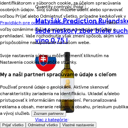
identifikátorom v súboroch cookie, za účelom spracúvania
Quantity controls
Pridať
osobných údajov. Svoj súhlas môžete udeliť alebo spravovať
voľbou Prijať alebo Odmietnuť všetko, prípadne kedykoľvek v
Matyšák Prediction Rulandsk
Pravidlách pre ochranu osobných údajov a cookies.
Tieto
šedé neskorý zber biele suc
voľby oznámime našim partnerom a neovplyvnia údaje o
prehliadaní. Vaše rozhodnutie však zmení spôsob, akým vám
víno 0,75 l
prispôsobíme nakupovanie na našom webe.
Svoje nastavenia súhlasu môžete zmeniť kliknutím na
Nastavenia cookies v pätičke stránky.
My a naši partneri spracúvame údaje s cieľom
Používať presné údaje o geolokácii. Aktívne skenovať
charakteristiky zariadenia na identifikáciu. Ukladať a/alebo
pristupovať k informáciám na zariadení. Personalizovaná
reklama a obsah, meranie reklamy a obsahu, prieskum publika
a vývoj služieb.
Zoznam partnerov
Viac z kategórie
Prijať všetko
Odmietnuť všetko
Vlastné nastavenie