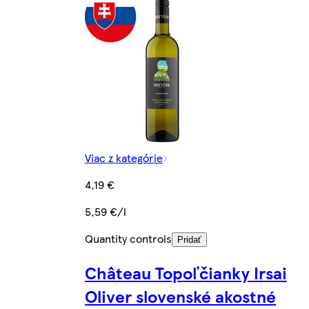
Viac z kategórie
4,19 €
5,59 €/l
Quantity controls
Pridať
Château Topoľčianky Irsai
Oliver slovenské akostné