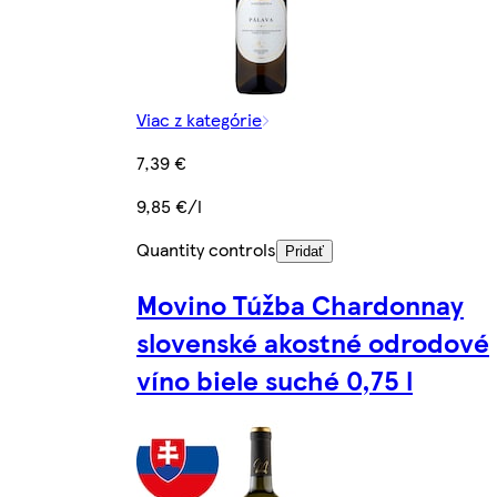
Viac z kategórie
7,39 €
9,85 €/l
Quantity controls
Pridať
Movino Túžba Chardonnay
slovenské akostné odrodové
víno biele suché 0,75 l