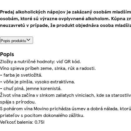
Predaj alkoholických nápojov je zakázaný osobám mladším
osobám, ktoré sú výrazne ovplyvnené alkoholom. Kúpna z
neuzavretú v prípade, že produkt objednáva osoba mladšia
Popis produktu
Popis
Zložky a nutričné hodnoty: viď QR kód.
Víno spieva príbeh zeme, slnka, rúk a radosti.
- farba je svetložltá.
- vôňa je plnšia, vysoko extraktívna.
- chuť plná, jemne korenistá.
Život vína začína v slnkom zaliatych viniciach, kde sa starostl
spája s prírodou.
S pohárom vína Movino prichádza úsmev a dobrá nálada, ktor
priateľov s pocitom dokonalého zážitku.
Veľkosť balenia: 0.75l