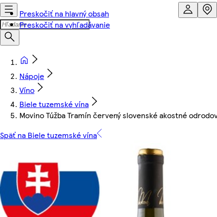
Preskočiť na hlavný obsah
Preskočiť na vyhľadávanie
Nápoje
Víno
Biele tuzemské vína
Movino Túžba Tramín červený slovenské akostné odrodové
Späť na Biele tuzemské vína