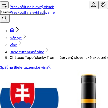
Preskočiť na hlavný obsah
Preskočiť na vyhľadávanie
Nápoje
Víno
Biele tuzemské vína
Château Topoľčianky Tramín červený slovenské akostné o
Späť na Biele tuzemské vína