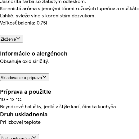
Jasnožltá farba so zlatistým odleskom.
Korenistá aróma s jemnými tónmi ružových lupeňov a muškáto
Ľahké, svieže víno s korenistým dozvukom.
Veľkosť balenia: 0.75l
Zloženie
Informácie o alergénoch
Obsahuje oxid siričitý.
Skladovanie a príprava
Príprava a použitie
10 - 12 °C.
Bryndzové halušky, jedlá v štýle karí, čínska kuchyňa.
Druh uskladnenia
Pri izbovej teplote
Ďalšie informácie