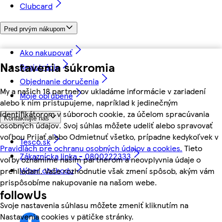
Clubcard
Pred prvým nákupom
Ako nakupovať
Nastavenia súkromia
Registrácia
Objednanie doručenia
My a našich 18 partnerov ukladáme informácie v zariadení
Moje obľúbené
alebo k nim pristupujeme, napríklad k jedinečným
identifikátorom v súboroch cookie, za účelom spracúvania
Kontaktujte nás
osobných údajov. Svoj súhlas môžete udeliť alebo spravovať
voľbou Prijať alebo Odmietnuť všetko, prípadne kedykoľvek v
Tesco.sk
Pravidlách pre ochranu osobných údajov a cookies.
Tieto
Zákaznícka linka - 0800222333
voľby oznámime našim partnerom a neovplyvnia údaje o
Výber obchodu
prehliadaní. Vaše rozhodnutie však zmení spôsob, akým vám
prispôsobíme nakupovanie na našom webe.
followUs
Svoje nastavenia súhlasu môžete zmeniť kliknutím na
Nastavenia cookies v pätičke stránky.