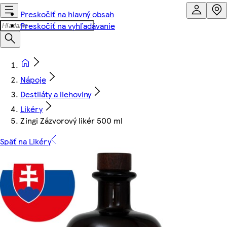
Preskočiť na hlavný obsah
Preskočiť na vyhľadávanie
Nápoje
Destiláty a liehoviny
Likéry
Zingi Zázvorový likér 500 ml
Späť na Likéry