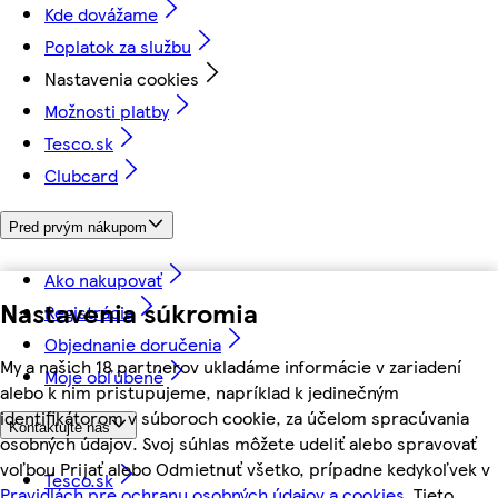
Kde dovážame
Poplatok za službu
Nastavenia cookies
Možnosti platby
Tesco.sk
Clubcard
Pred prvým nákupom
Ako nakupovať
Nastavenia súkromia
Registrácia
Objednanie doručenia
My a našich 18 partnerov ukladáme informácie v zariadení
Moje obľúbené
alebo k nim pristupujeme, napríklad k jedinečným
identifikátorom v súboroch cookie, za účelom spracúvania
Kontaktujte nás
osobných údajov. Svoj súhlas môžete udeliť alebo spravovať
voľbou Prijať alebo Odmietnuť všetko, prípadne kedykoľvek v
Tesco.sk
Pravidlách pre ochranu osobných údajov a cookies.
Tieto