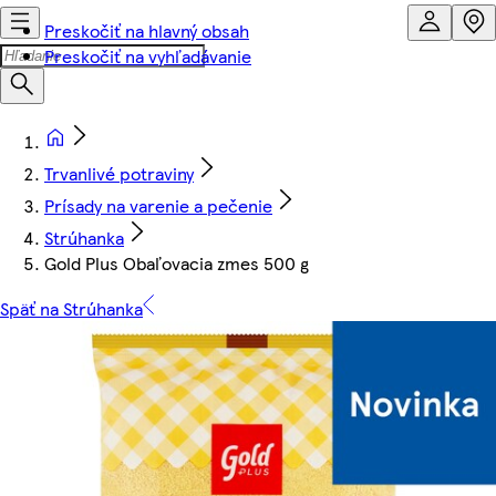
Preskočiť na hlavný obsah
Preskočiť na vyhľadávanie
Trvanlivé potraviny
Prísady na varenie a pečenie
Strúhanka
Gold Plus Obaľovacia zmes 500 g
Späť na Strúhanka