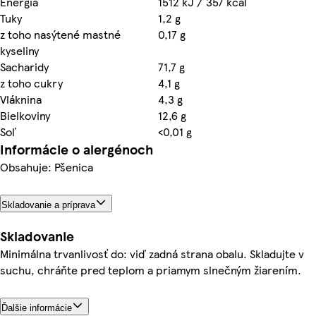
Energia
1512 kJ / 357 kcal
Tuky
1,2 g
z toho nasýtené mastné
0,17 g
kyseliny
Sacharidy
71,7 g
z toho cukry
4,1 g
Vláknina
4,3 g
Bielkoviny
12,6 g
Soľ
<0,01 g
Informácie o alergénoch
Obsahuje: Pšenica
Skladovanie a príprava
Skladovanie
Minimálna trvanlivosť do: viď zadná strana obalu. Skladujte v
suchu, chráňte pred teplom a priamym slnečným žiarením.
Ďalšie informácie