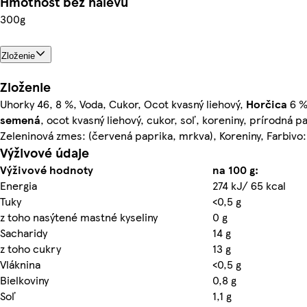
Hmotnosť bez nálevu
300g
Zloženie
Zloženie
Uhorky 46, 8 %, Voda, Cukor, Ocot kvasný liehový,
Horčica
6 %
semená
, ocot kvasný liehový, cukor, soľ, koreniny, prírodná p
Zeleninová zmes: (červená paprika, mrkva), Koreniny, Farbivo: 
Výživové údaje
Výživové hodnoty
na 100 g:
Energia
274 kJ/ 65 kcal
Tuky
<0,5 g
z toho nasýtené mastné kyseliny
0 g
Sacharidy
14 g
z toho cukry
13 g
Vláknina
<0,5 g
Bielkoviny
0,8 g
Soľ
1,1 g