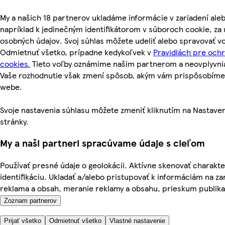
My a našich 18 partnerov ukladáme informácie v zariadení ale
napríklad k jedinečným identifikátorom v súboroch cookie, z
osobných údajov. Svoj súhlas môžete udeliť alebo spravovať vo
Odmietnuť všetko, prípadne kedykoľvek v
Pravidlách pre och
cookies.
Tieto voľby oznámime našim partnerom a neovplyvnia 
Vaše rozhodnutie však zmení spôsob, akým vám prispôsobím
webe.
Svoje nastavenia súhlasu môžete zmeniť kliknutím na Nastaven
stránky.
My a naši partneri spracúvame údaje s cieľom
Používať presné údaje o geolokácii. Aktívne skenovať charakter
identifikáciu. Ukladať a/alebo pristupovať k informáciám na za
reklama a obsah, meranie reklamy a obsahu, prieskum publika a
Zoznam partnerov
Prijať všetko
Odmietnuť všetko
Vlastné nastavenie