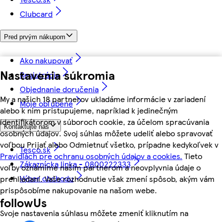
Clubcard
Pred prvým nákupom
Ako nakupovať
Nastavenia súkromia
Registrácia
Objednanie doručenia
My a našich 18 partnerov ukladáme informácie v zariadení
Moje obľúbené
alebo k nim pristupujeme, napríklad k jedinečným
identifikátorom v súboroch cookie, za účelom spracúvania
Kontaktujte nás
osobných údajov. Svoj súhlas môžete udeliť alebo spravovať
voľbou Prijať alebo Odmietnuť všetko, prípadne kedykoľvek v
Tesco.sk
Pravidlách pre ochranu osobných údajov a cookies.
Tieto
Zákaznícka linka - 0800222333
voľby oznámime našim partnerom a neovplyvnia údaje o
Výber obchodu
prehliadaní. Vaše rozhodnutie však zmení spôsob, akým vám
prispôsobíme nakupovanie na našom webe.
followUs
Svoje nastavenia súhlasu môžete zmeniť kliknutím na