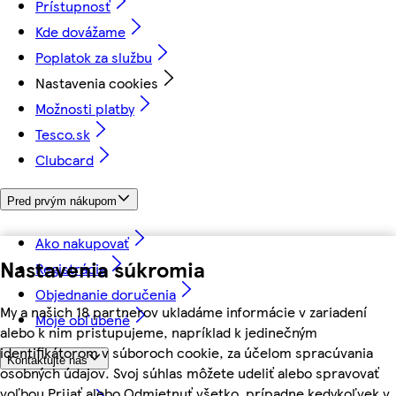
Prístupnosť
Kde dovážame
Poplatok za službu
Nastavenia cookies
Možnosti platby
Tesco.sk
Clubcard
Pred prvým nákupom
Ako nakupovať
Nastavenia súkromia
Registrácia
Objednanie doručenia
My a našich 18 partnerov ukladáme informácie v zariadení
Moje obľúbené
alebo k nim pristupujeme, napríklad k jedinečným
identifikátorom v súboroch cookie, za účelom spracúvania
Kontaktujte nás
osobných údajov. Svoj súhlas môžete udeliť alebo spravovať
voľbou Prijať alebo Odmietnuť všetko, prípadne kedykoľvek v