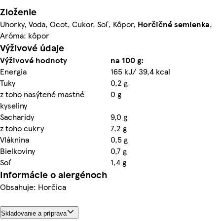
Zloženie
Uhorky, Voda, Ocot, Cukor, Soľ, Kôpor,
Horčičné semienka
,
Aróma: kôpor
Výživové údaje
Výživové hodnoty
na 100 g:
Energia
165 kJ/ 39,4 kcal
Tuky
0,2 g
z toho nasýtené mastné
0 g
kyseliny
Sacharidy
9,0 g
z toho cukry
7,2 g
Vláknina
0,5 g
Bielkoviny
0,7 g
Soľ
1,4 g
Informácie o alergénoch
Obsahuje: Horčica
Skladovanie a príprava