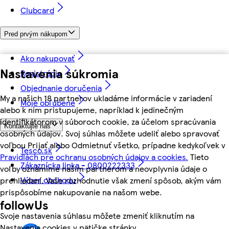
Clubcard
Pred prvým nákupom
Ako nakupovať
Nastavenia súkromia
Registrácia
Objednanie doručenia
My a našich 18 partnerov ukladáme informácie v zariadení
Moje obľúbené
alebo k nim pristupujeme, napríklad k jedinečným
identifikátorom v súboroch cookie, za účelom spracúvania
Kontaktujte nás
osobných údajov. Svoj súhlas môžete udeliť alebo spravovať
voľbou Prijať alebo Odmietnuť všetko, prípadne kedykoľvek v
Tesco.sk
Pravidlách pre ochranu osobných údajov a cookies.
Tieto
Zákaznícka linka - 0800222333
voľby oznámime našim partnerom a neovplyvnia údaje o
Výber obchodu
prehliadaní. Vaše rozhodnutie však zmení spôsob, akým vám
prispôsobíme nakupovanie na našom webe.
followUs
Svoje nastavenia súhlasu môžete zmeniť kliknutím na
Nastavenia cookies v pätičke stránky.