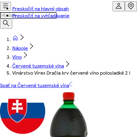
Preskočiť na hlavný obsah
Preskočiť na vyhľadávanie
Nápoje
Víno
Červené tuzemské vína
Vinárstvo Virex Dračia krv červené víno polosladké 2 l
Späť na Červené tuzemské vína