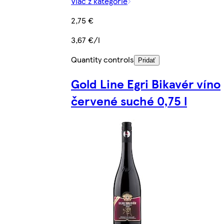
Viac z kategórie
2,75 €
3,67 €/l
Quantity controls
Pridať
Gold Line Egri Bikavér víno
červené suché 0,75 l