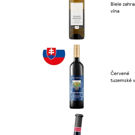
Biele zahr
vína
Červené
tuzemské v