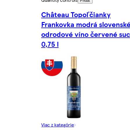
Pridať
Château Topoľčianky
Frankovka modrá slovensk
odrodové víno červené su
0,75 l
Viac z kategórie