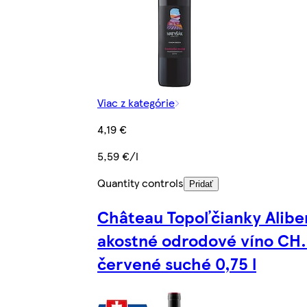
Viac z kategórie
4,19 €
5,59 €/l
Quantity controls
Pridať
Château Topoľčianky Alibe
akostné odrodové víno CH.
červené suché 0,75 l