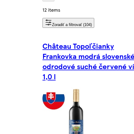
12 items
Zoradiť a filtrovať (104)
Château Topoľčianky
Frankovka modrá slovensk
odrodové suché červené v
1,0 l