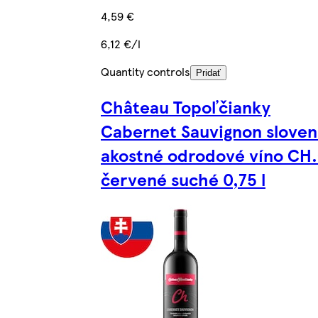
4,59 €
6,12 €/l
Quantity controls
Pridať
Château Topoľčianky
Cabernet Sauvignon sloven
akostné odrodové víno CH.
červené suché 0,75 l