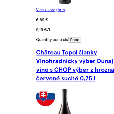
Viac z kategórie
6,89 €
9,19 €/l
Quantity controls
Pridať
Château Topoľčianky
Vinohradnícky výber Dunaj
víno s CHOP výber z hrozn
červené suché 0,75 l