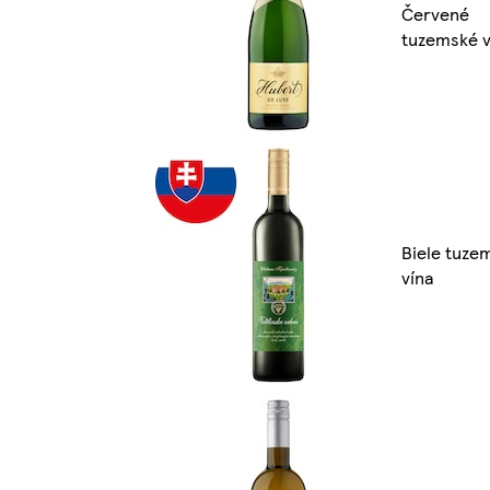
Červené
tuzemské v
Biele tuze
vína