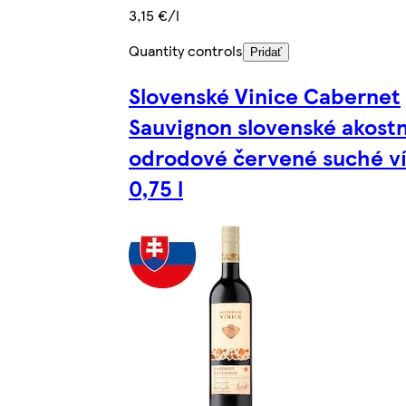
3,15 €/l
Quantity controls
Pridať
Slovenské Vinice Cabernet
Sauvignon slovenské akost
odrodové červené suché v
0,75 l