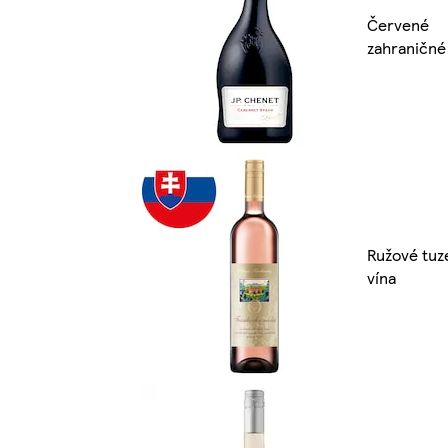
Červené
zahraničné
Ružové tu
vína