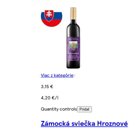
Viac z kategórie
3,15 €
4,20 €/l
Quantity controls
Pridať
Zámocká sviečka Hroznové