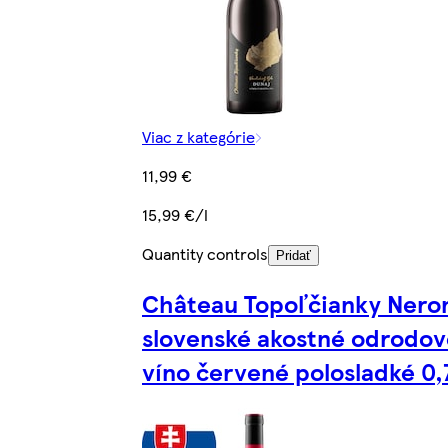
Viac z kategórie
11,99 €
15,99 €/l
Quantity controls
Pridať
Château Topoľčianky Nero
slovenské akostné odrodov
víno červené polosladké 0,7