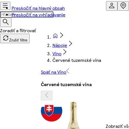
Preskočiť na hlavný obsah
Preskočiť na vyhľadávanie
Zrušiť filtre
Nápoje
Víno
Červené tuzemské vína
Späť na Víno
Červené tuzemské vína
Zobraziť vš