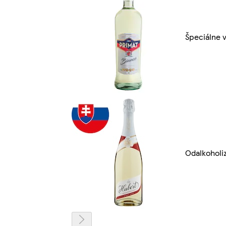
Špeciálne v
Odalkoholi