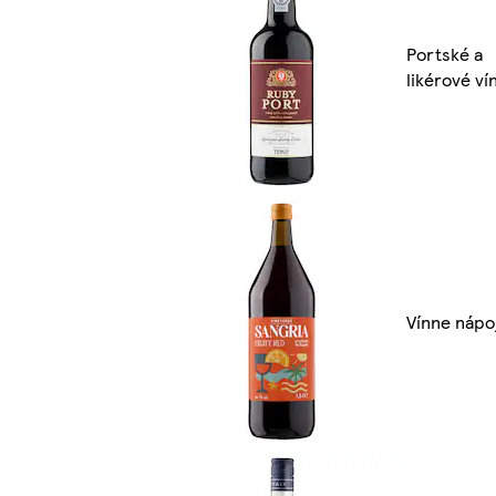
Portské a
likérové ví
Vínne nápo