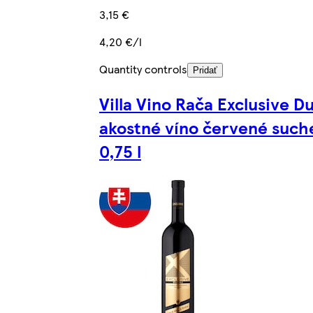
3,15 €
4,20 €/l
Quantity controls
Pridať
Villa Vino Rača Exclusive D
akostné víno červené such
0,75 l