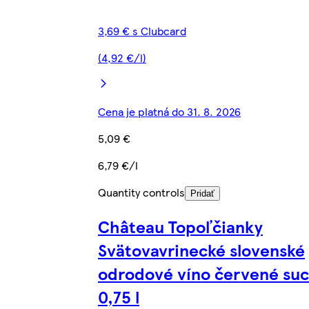
3,69 € s Clubcard
(4,92 €/l)
Cena je platná do 31. 8. 2026
5,09 €
6,79 €/l
Quantity controls
Pridať
Château Topoľčianky
Svätovavrinecké slovenské
odrodové víno červené su
0,75 l