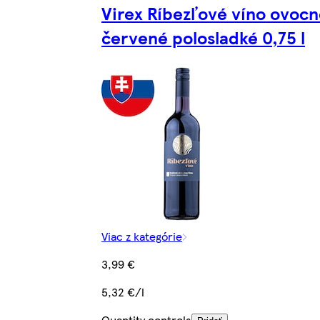
Virex Ríbezľové víno ovoc
červené polosladké 0,75 l
Viac z kategórie
3,99 €
5,32 €/l
Quantity controls