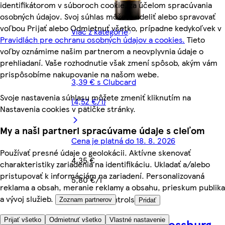
identifikátorom v súboroch cookie, za účelom spracúvania
osobných údajov. Svoj súhlas môžete udeliť alebo spravovať
voľbou Prijať alebo Odmietnuť všetko, prípadne kedykoľvek v
Viac z kategórie
Pravidlách pre ochranu osobných údajov a cookies.
Tieto
voľby oznámime našim partnerom a neovplyvnia údaje o
prehliadaní. Vaše rozhodnutie však zmení spôsob, akým vám
prispôsobíme nakupovanie na našom webe.
3,39 € s Clubcard
Svoje nastavenia súhlasu môžete zmeniť kliknutím na
(4,52 €/l)
Nastavenia cookies v pätičke stránky.
My a naši partneri spracúvame údaje s cieľom
Cena je platná do 18. 8. 2026
Používať presné údaje o geolokácii. Aktívne skenovať
4,35 €
charakteristiky zariadenia na identifikáciu. Ukladať a/alebo
pristupovať k informáciám na zariadení. Personalizovaná
5,80 €/l
reklama a obsah, meranie reklamy a obsahu, prieskum publika
a vývoj služieb.
Quantity controls
Zoznam partnerov
Pridať
Villa Vino Rača Pressburg
Prijať všetko
Odmietnuť všetko
Vlastné nastavenie