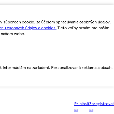
m v súboroch cookie, za účelom spracúvania osobných údajov.
anu osobných údajov a cookies.
Tieto voľby oznámime našim
a našom webe.
ť k informáciám na zariadení. Personalizovaná reklama a obsah,
Prihlásiť
Zaregistrovať
sa
sa