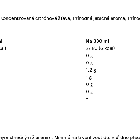
), Koncentrovaná citrónová šťava, Prírodná jablčná aróma, Prí
l
Na 330 ml
cal)
27 kJ (6 kcal)
0 g
0 g
1,2 g
1 g
0 g
0 g
-
ym slnečným žiarením. Minimálna trvanlivosť do: viď dno ple