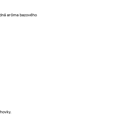
rodná aróma bazového
chovky.