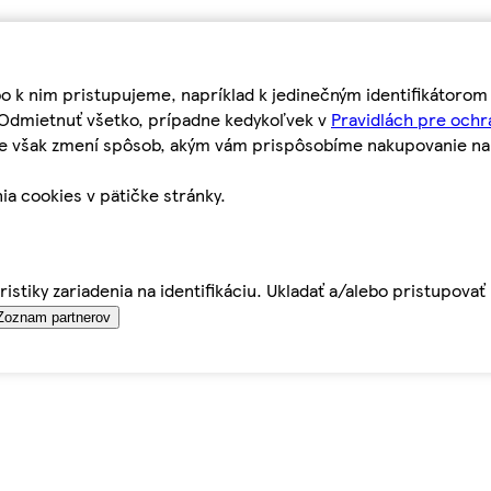
bo k nim pristupujeme, napríklad k jedinečným identifikátoro
o Odmietnuť všetko, prípadne kedykoľvek v
Pravidlách pre ochr
tie však zmení spôsob, akým vám prispôsobíme nakupovanie n
ia cookies v pätičke stránky.
istiky zariadenia na identifikáciu. Ukladať a/alebo pristupova
Zoznam partnerov