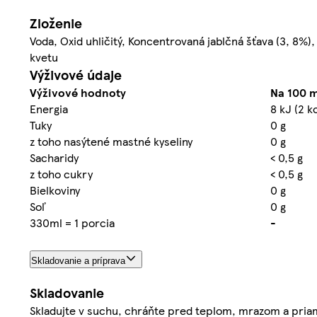
Zloženie
Voda, Oxid uhličitý, Koncentrovaná jablčná šťava (3, 8%
kvetu
Výživové údaje
Výživové hodnoty
Na 100 m
Energia
8 kJ (2 k
Tuky
0 g
z toho nasýtené mastné kyseliny
0 g
Sacharidy
< 0,5 g
z toho cukry
< 0,5 g
Bielkoviny
0 g
Soľ
0 g
330ml = 1 porcia
-
Skladovanie a príprava
Skladovanie
Skladujte v suchu, chráňte pred teplom, mrazom a priam