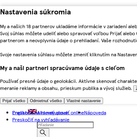
Nastavenia súkromia
My a našich 18 partnerov ukladáme informácie v zariadení ale
Svoj súhlas môžete udeliť alebo spravovať voľbou Prijať aleb
partnerom a neovplyvnia údaje o prehliadaní. Vaše rozhodnu
Svoje nastavenia súhlasu môžete zmeniť kliknutím na Nastaven
My a naši partneri spracúvame údaje s cieľom
Používať presné údaje o geolokácii. Aktívne skenovať charakter
meranie reklamy a obsahu, prieskum publika a vývoj služieb.
Prijať všetko
Odmietnuť všetko
Vlastné nastavenie
Preskočiť na hlavný obsah
English
Ako nakupovať online
Nápoveda
Preskočiť na vyhľadávanie