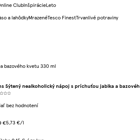
nline Club
Inšpirácie
Leto
so a lahôdky
Mrazené
Tesco Finest
Trvanlivé potraviny
a a bazového kvetu 330 ml
s Sýtený nealkoholický nápoj s príchuťou jablka a bazovéh
iaľ bez hodnotení
5,73 €/l
9 €