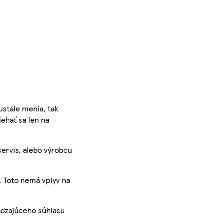
ustále menia, tak
iehať sa len na
servis, alebo výrobcu
. Toto nemá vplyv na
ádzajúceho súhlasu