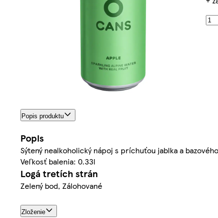
+ z
Popis produktu
Popis
Sýtený nealkoholický nápoj s príchuťou jablka a bazovéh
Veľkosť balenia: 0.33l
Logá tretích strán
Zelený bod, Zálohované
Zloženie