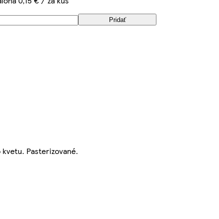
áloha 0,15 € / za kus
Pridať
o kvetu. Pasterizované.