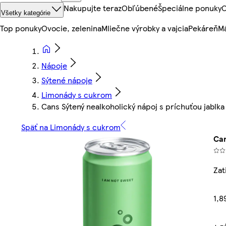
Nakupujte teraz
Obľúbené
Špeciálne ponuky
O
Všetky kategórie
Top ponuky
Ovocie, zelenina
Mliečne výrobky a vajcia
Pekáreň
Mä
Nápoje
Sýtené nápoje
Limonády s cukrom
Cans Sýtený nealkoholický nápoj s príchuťou jablk
Späť na Limonády s cukrom
Can
Zat
1,8