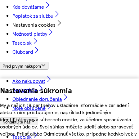
Kde dovážame
Poplatok za službu
Nastavenia cookies
Možnosti platby
Tesco.sk
Clubcard
Pred prvým nákupom
Ako nakupovať
Nastavenia súkromia
Registrácia
Objednanie doručenia
My a našich 18 partnerov ukladáme informácie v zariadení
Moje obľúbené
alebo k nim pristupujeme, napríklad k jedinečným
identifikátorom v súboroch cookie, za účelom spracúvania
Kontaktujte nás
osobných údajov. Svoj súhlas môžete udeliť alebo spravovať
voľbou Prijať alebo Odmietnuť všetko, prípadne kedykoľvek v
Tesco.sk