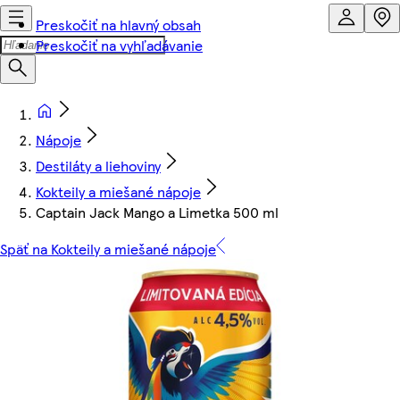
Preskočiť na hlavný obsah
Preskočiť na vyhľadávanie
Nápoje
Destiláty a liehoviny
Kokteily a miešané nápoje
Captain Jack Mango a Limetka 500 ml
Späť na Kokteily a miešané nápoje