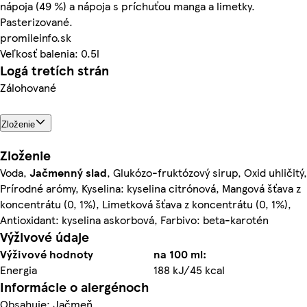
nápoja (49 %) a nápoja s príchuťou manga a limetky.
Pasterizované.
promileinfo.sk
Veľkosť balenia: 0.5l
Logá tretích strán
Zálohované
Zloženie
Zloženie
Voda,
Jačmenný slad
, Glukózo-fruktózový sirup, Oxid uhličitý,
Prírodné arómy, Kyselina: kyselina citrónová, Mangová šťava z
koncentrátu (0, 1%), Limetková šťava z koncentrátu (0, 1%),
Antioxidant: kyselina askorbová, Farbivo: beta-karotén
Výživové údaje
Výživové hodnoty
na 100 ml:
Energia
188 kJ/45 kcal
Informácie o alergénoch
Obsahuje: Jačmeň