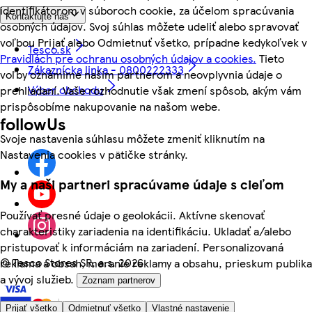
identifikátorom v súboroch cookie, za účelom spracúvania
Kontaktujte nás
osobných údajov. Svoj súhlas môžete udeliť alebo spravovať
voľbou Prijať alebo Odmietnuť všetko, prípadne kedykoľvek v
Tesco.sk
Pravidlách pre ochranu osobných údajov a cookies.
Tieto
Zákaznícka linka - 0800222333
voľby oznámime našim partnerom a neovplyvnia údaje o
Výber obchodu
prehliadaní. Vaše rozhodnutie však zmení spôsob, akým vám
prispôsobíme nakupovanie na našom webe.
followUs
Svoje nastavenia súhlasu môžete zmeniť kliknutím na
Nastavenia cookies v pätičke stránky.
My a naši partneri spracúvame údaje s cieľom
Používať presné údaje o geolokácii. Aktívne skenovať
charakteristiky zariadenia na identifikáciu. Ukladať a/alebo
pristupovať k informáciám na zariadení. Personalizovaná
©
Tesco Stores SR, a.s. 2026
reklama a obsah, meranie reklamy a obsahu, prieskum publika
a vývoj služieb.
Zoznam partnerov
Prijať všetko
Odmietnuť všetko
Vlastné nastavenie