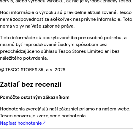
servis, alebo výrobcu výrobku, ak nie je výrobok značky Tesco.
Hoci informácie o výrobku sú pravidelne aktualizované, Tesco
nemá zodpovednosť za akékoľvek nesprávne informácie. Toto
nemá vplyv na Vaše zákonné práva.
Tieto informácie sú poskytované iba pre osobnú potrebu, a
nesmú byť reprodukované žiadnym spôsobom bez
predchádzajúceho súhlasu Tesco Stores Limited ani bez
náležitého potvrdenia.
© TESCO STORES SR, a.s. 2026
Zatiaľ bez recenzií
Pomôžte ostatným zákazníkom
Hodnotenia zverejňujú naši zákazníci priamo na našom webe.
Tesco neoveruje zverejnené hodnotenia.
Napísať hodnotenie