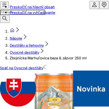
Preskočiť na hlavný obsah
Preskočiť na vyhľadávanie
Nápoje
Destiláty a liehoviny
Ovocné destiláty
Zbojnícka Marhuľovica baza & zázvor 250 ml
Späť na Ovocné destiláty