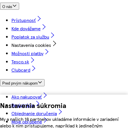
O nás
Prístupnosť
Kde dovážame
Poplatok za službu
Nastavenia cookies
Možnosti platby
Tesco.sk
Clubcard
Pred prvým nákupom
Ako nakupovať
Nastavenia súkromia
Registrácia
Objednanie doručenia
My a našich 18 partnerov ukladáme informácie v zariadení
Moje obľúbené
alebo k nim pristupujeme, napríklad k jedinečným