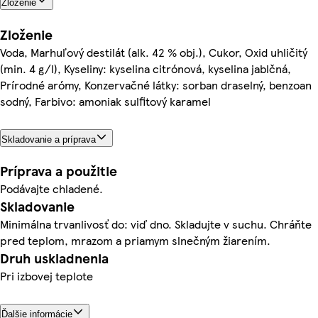
Zloženie
Zloženie
Voda, Marhuľový destilát (alk. 42 % obj.), Cukor, Oxid uhličitý
(min. 4 g/l), Kyseliny: kyselina citrónová, kyselina jablčná,
Prírodné arómy, Konzervačné látky: sorban draselný, benzoan
sodný, Farbivo: amoniak sulfitový karamel
Skladovanie a príprava
Príprava a použitie
Podávajte chladené.
Skladovanie
Minimálna trvanlivosť do: viď dno. Skladujte v suchu. Chráňte
pred teplom, mrazom a priamym slnečným žiarením.
Druh uskladnenia
Pri izbovej teplote
Ďalšie informácie