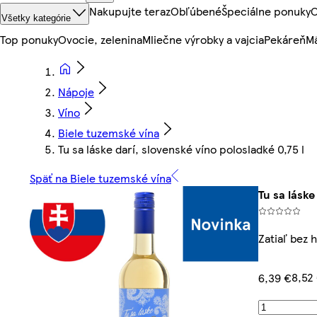
Nakupujte teraz
Obľúbené
Špeciálne ponuky
O
Všetky kategórie
Top ponuky
Ovocie, zelenina
Mliečne výrobky a vajcia
Pekáreň
Mä
Nápoje
Víno
Biele tuzemské vína
Tu sa láske darí, slovenské víno polosladké 0,75 l
Späť na Biele tuzemské vína
Tu sa láske
Zatiaľ bez 
8,52
6,39 €