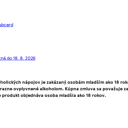
lubcard
tná do 18. 8. 2026
oholických nápojov je zakázaný osobám mladším ako 18 ro
ýrazne ovplyvnené alkoholom. Kúpna zmluva sa považuje za
e produkt objednáva osoba mladšia ako 18 rokov.