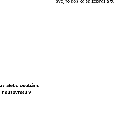
svojho košíka sa zobrazia tu
kov alebo osobám,
 neuzavretú v