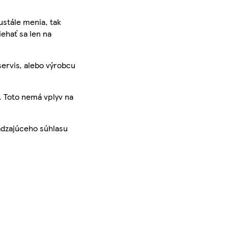
ustále menia, tak
iehať sa len na
servis, alebo výrobcu
. Toto nemá vplyv na
ádzajúceho súhlasu