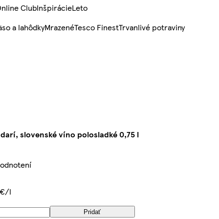
nline Club
Inšpirácie
Leto
so a lahôdky
Mrazené
Tesco Finest
Trvanlivé potraviny
 darí, slovenské víno polosladké 0,75 l
hodnotení
 €/l
Pridať