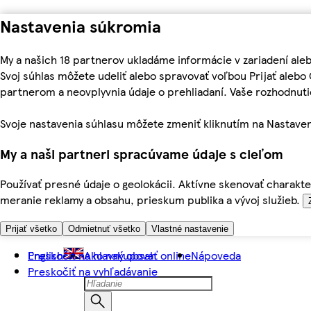
Nastavenia súkromia
My a našich 18 partnerov ukladáme informácie v zariadení ale
Svoj súhlas môžete udeliť alebo spravovať voľbou Prijať aleb
partnerom a neovplyvnia údaje o prehliadaní. Vaše rozhodnu
Svoje nastavenia súhlasu môžete zmeniť kliknutím na Nastaven
My a naši partneri spracúvame údaje s cieľom
Používať presné údaje o geolokácii. Aktívne skenovať charakter
meranie reklamy a obsahu, prieskum publika a vývoj služieb.
Prijať všetko
Odmietnuť všetko
Vlastné nastavenie
Preskočiť na hlavný obsah
English
Ako nakupovať online
Nápoveda
Preskočiť na vyhľadávanie