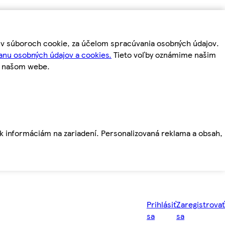
m v súboroch cookie, za účelom spracúvania osobných údajov.
anu osobných údajov a cookies.
Tieto voľby oznámime našim
a našom webe.
ť k informáciám na zariadení. Personalizovaná reklama a obsah,
Prihlásiť
Zaregistrovať
sa
sa