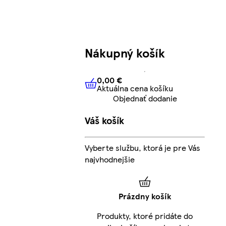
Nákupný košík
0,00 €
Aktuálna cena košíku
0,00 €
Aktuálna cena košíku
Objednať dodanie
Váš košík
Vyberte službu, ktorá je pre Vás
najvhodnejšie
Prázdny košík
Produkty, ktoré pridáte do