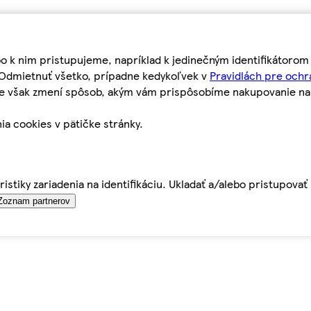
bo k nim pristupujeme, napríklad k jedinečným identifikátoro
o Odmietnuť všetko, prípadne kedykoľvek v
Pravidlách pre ochr
tie však zmení spôsob, akým vám prispôsobíme nakupovanie n
ia cookies v pätičke stránky.
istiky zariadenia na identifikáciu. Ukladať a/alebo pristupova
Zoznam partnerov