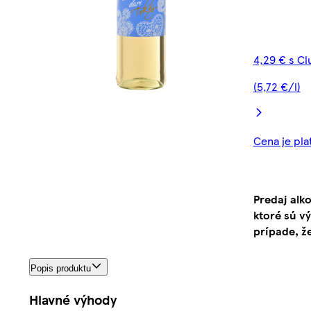
4,29 € s C
(5,72 €/l)
Cena je pla
Predaj alk
ktoré sú v
prípade, ž
Popis produktu
Hlavné výhody