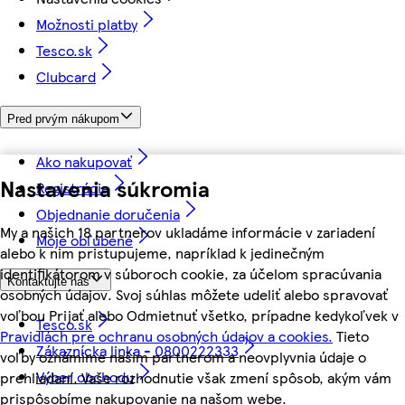
Možnosti platby
Tesco.sk
Clubcard
Pred prvým nákupom
Ako nakupovať
Nastavenia súkromia
Registrácia
Objednanie doručenia
My a našich 18 partnerov ukladáme informácie v zariadení
Moje obľúbené
alebo k nim pristupujeme, napríklad k jedinečným
identifikátorom v súboroch cookie, za účelom spracúvania
Kontaktujte nás
osobných údajov. Svoj súhlas môžete udeliť alebo spravovať
voľbou Prijať alebo Odmietnuť všetko, prípadne kedykoľvek v
Tesco.sk
Pravidlách pre ochranu osobných údajov a cookies.
Tieto
Zákaznícka linka - 0800222333
voľby oznámime našim partnerom a neovplyvnia údaje o
Výber obchodu
prehliadaní. Vaše rozhodnutie však zmení spôsob, akým vám
prispôsobíme nakupovanie na našom webe.