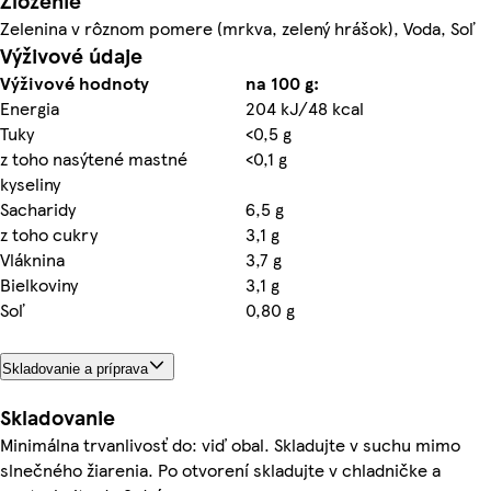
Zloženie
Zelenina v rôznom pomere (mrkva, zelený hrášok), Voda, Soľ
Výživové údaje
Výživové hodnoty
na 100 g:
Energia
204 kJ/48 kcal
Tuky
<0,5 g
z toho nasýtené mastné
<0,1 g
kyseliny
Sacharidy
6,5 g
z toho cukry
3,1 g
Vláknina
3,7 g
Bielkoviny
3,1 g
Soľ
0,80 g
Skladovanie a príprava
Skladovanie
Minimálna trvanlivosť do: viď obal. Skladujte v suchu mimo
slnečného žiarenia. Po otvorení skladujte v chladničke a