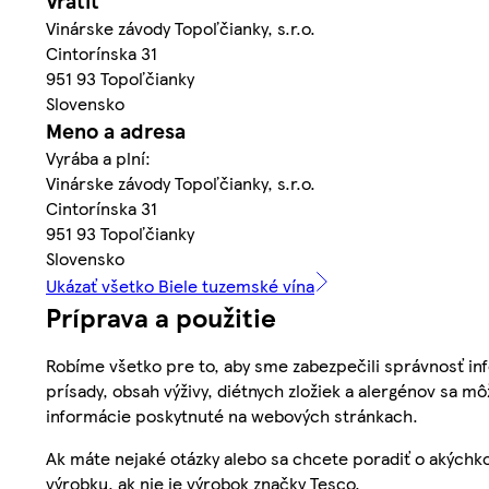
Vrátiť
Vinárske závody Topoľčianky, s.r.o.
Cintorínska 31
951 93 Topoľčianky
Slovensko
Meno a adresa
Vyrába a plní:
Vinárske závody Topoľčianky, s.r.o.
Cintorínska 31
951 93 Topoľčianky
Slovensko
Ukázať všetko Biele tuzemské vína
Príprava a použitie
Robíme všetko pre to, aby sme zabezpečili správnosť inf
prísady, obsah výživy, diétnych zložiek a alergénov sa mô
informácie poskytnuté na webových stránkach.
Ak máte nejaké otázky alebo sa chcete poradiť o akýchko
výrobku, ak nie je výrobok značky Tesco.