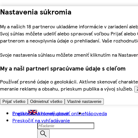
Nastavenia súkromia
My a našich 18 partnerov ukladáme informácie v zariadení ale
Svoj súhlas môžete udeliť alebo spravovať voľbou Prijať aleb
partnerom a neovplyvnia údaje o prehliadaní. Vaše rozhodnu
Svoje nastavenia súhlasu môžete zmeniť kliknutím na Nastaven
My a naši partneri spracúvame údaje s cieľom
Používať presné údaje o geolokácii. Aktívne skenovať charakter
meranie reklamy a obsahu, prieskum publika a vývoj služieb.
Prijať všetko
Odmietnuť všetko
Vlastné nastavenie
Preskočiť na hlavný obsah
English
Ako nakupovať online
Nápoveda
Preskočiť na vyhľadávanie