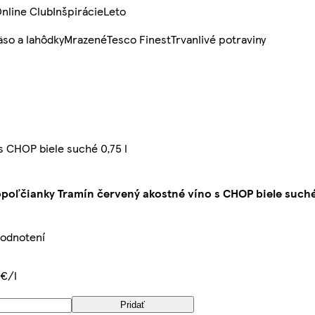
nline Club
Inšpirácie
Leto
so a lahôdky
Mrazené
Tesco Finest
Trvanlivé potraviny
s CHOP biele suché 0,75 l
poľčianky Tramín červený akostné víno s CHOP biele suché 
hodnotení
 €/l
Pridať