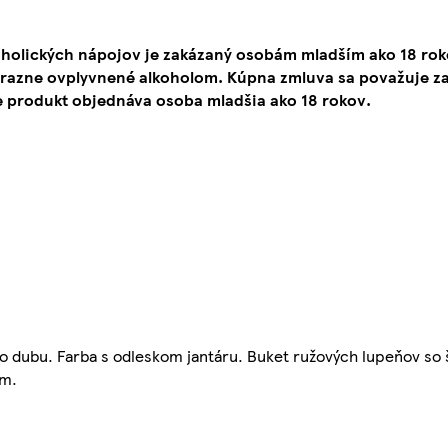
oholických nápojov je zakázaný osobám mladším ako 18 ro
ýrazne ovplyvnené alkoholom. Kúpna zmluva sa považuje za
e produkt objednáva osoba mladšia ako 18 rokov.
o dubu. Farba s odleskom jantáru. Buket ružových lupeňov so 
om.