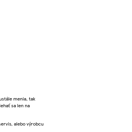
ustále menia, tak
iehať sa len na
servis, alebo výrobcu