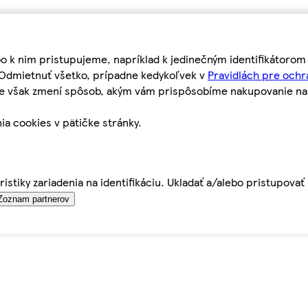
bo k nim pristupujeme, napríklad k jedinečným identifikátoro
o Odmietnuť všetko, prípadne kedykoľvek v
Pravidlách pre ochr
tie však zmení spôsob, akým vám prispôsobíme nakupovanie n
ia cookies v pätičke stránky.
istiky zariadenia na identifikáciu. Ukladať a/alebo pristupova
Zoznam partnerov