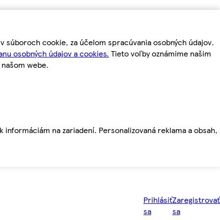
m v súboroch cookie, za účelom spracúvania osobných údajov.
anu osobných údajov a cookies.
Tieto voľby oznámime našim
a našom webe.
ť k informáciám na zariadení. Personalizovaná reklama a obsah,
Prihlásiť
Zaregistrovať
sa
sa