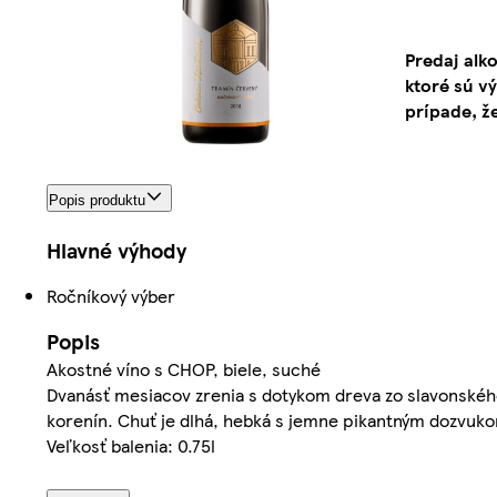
Predaj alk
ktoré sú v
prípade, ž
Popis produktu
Hlavné výhody
Ročníkový výber
Popis
Akostné víno s CHOP, biele, suché
Dvanásť mesiacov zrenia s dotykom dreva zo slavonskéh
korenín. Chuť je dlhá, hebká s jemne pikantným dozvuk
Veľkosť balenia: 0.75l