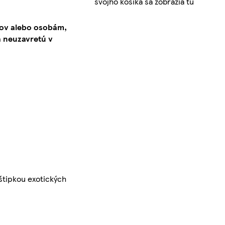
svojho košíka sa zobrazia tu
kov alebo osobám,
 neuzavretú v
štipkou exotických