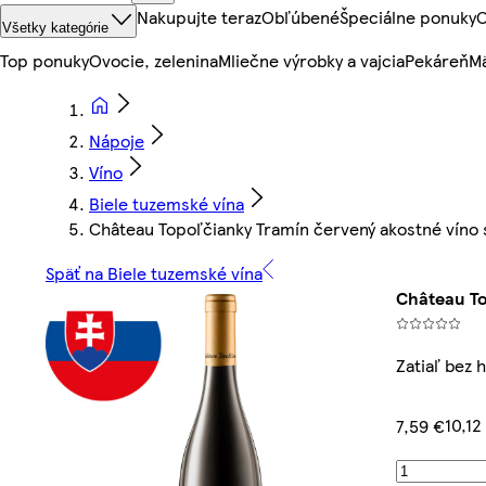
Nakupujte teraz
Obľúbené
Špeciálne ponuky
O
Všetky kategórie
Top ponuky
Ovocie, zelenina
Mliečne výrobky a vajcia
Pekáreň
Mä
Nápoje
Víno
Biele tuzemské vína
Château Topoľčianky Tramín červený akostné víno 
Späť na Biele tuzemské vína
Château To
Zatiaľ bez 
10,12
7,59 €