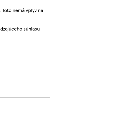
. Toto nemá vplyv na
ádzajúceho súhlasu