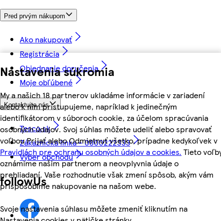
Pred prvým nákupom
Ako nakupovať
Registrácia
Objednanie doručenia
Nastavenia súkromia
Moje obľúbené
My a našich 18 partnerov ukladáme informácie v zariadení
alebo k nim pristupujeme, napríklad k jedinečným
Kontaktujte nás
identifikátorom v súboroch cookie, za účelom spracúvania
Tesco.sk
osobných údajov. Svoj súhlas môžete udeliť alebo spravovať
voľbou Prijať alebo Odmietnuť všetko, prípadne kedykoľvek v
Zákaznícka linka - 0800222333
Pravidlách pre ochranu osobných údajov a cookies.
Tieto voľb
Výber obchodu
oznámime našim partnerom a neovplyvnia údaje o
prehliadaní. Vaše rozhodnutie však zmení spôsob, akým vám
followUs
prispôsobíme nakupovanie na našom webe.
Svoje nastavenia súhlasu môžete zmeniť kliknutím na
Nastavenia cookies v pätičke stránky.