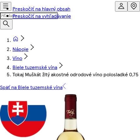
Preskočiť na hlavný obsah
Preskočiť na vyhľadávanie
Nápoje
Víno
Biele tuzemské vína
Tokaj Muškát žltý akostné odrodové víno polosladké 0,75 
Späť na Biele tuzemské vína