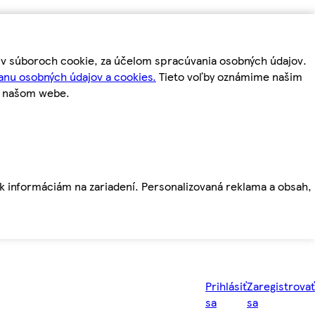
m v súboroch cookie, za účelom spracúvania osobných údajov.
anu osobných údajov a cookies.
Tieto voľby oznámime našim
a našom webe.
ť k informáciám na zariadení. Personalizovaná reklama a obsah,
Prihlásiť
Zaregistrovať
sa
sa