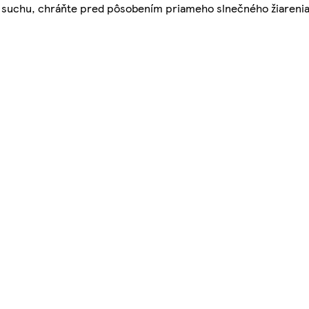
e v suchu, chráňte pred pôsobením priameho slnečného žiareni