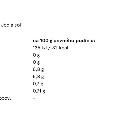
 Jedlá soľ
na 100 g pevného podielu:
135 kJ / 32 kcal
0 g
0 g
6,8 g
6,8 g
0,7 g
0,71 g
obcov.
-