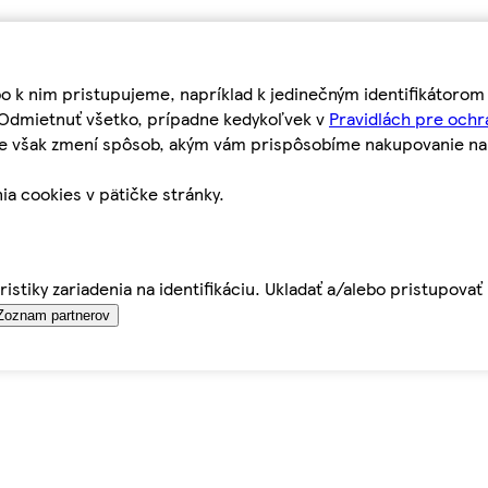
bo k nim pristupujeme, napríklad k jedinečným identifikátoro
o Odmietnuť všetko, prípadne kedykoľvek v
Pravidlách pre ochr
tie však zmení spôsob, akým vám prispôsobíme nakupovanie n
ia cookies v pätičke stránky.
istiky zariadenia na identifikáciu. Ukladať a/alebo pristupova
Zoznam partnerov