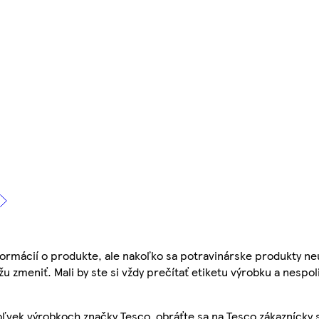
ormácií o produkte, ale nakoľko sa potravinárske produkty ne
žu zmeniť. Mali by ste si vždy prečítať etiketu výrobku a nespol
ľvek výrobkoch značky Tesco, obráťte sa na Tesco zákaznícky 