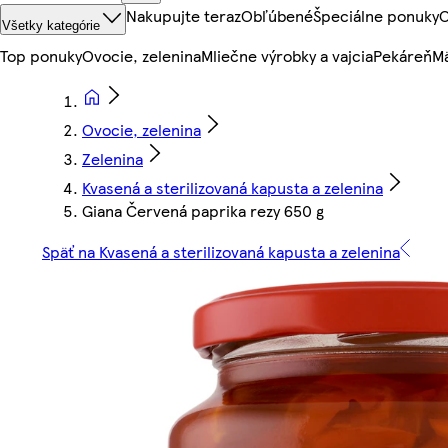
Nakupujte teraz
Obľúbené
Špeciálne ponuky
O
Všetky kategórie
Top ponuky
Ovocie, zelenina
Mliečne výrobky a vajcia
Pekáreň
Mä
Ovocie, zelenina
Zelenina
Kvasená a sterilizovaná kapusta a zelenina
Giana Červená paprika rezy 650 g
Späť na Kvasená a sterilizovaná kapusta a zelenina