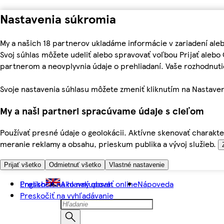
Nastavenia súkromia
My a našich 18 partnerov ukladáme informácie v zariadení ale
Svoj súhlas môžete udeliť alebo spravovať voľbou Prijať aleb
partnerom a neovplyvnia údaje o prehliadaní. Vaše rozhodnu
Svoje nastavenia súhlasu môžete zmeniť kliknutím na Nastaven
My a naši partneri spracúvame údaje s cieľom
Používať presné údaje o geolokácii. Aktívne skenovať charakter
meranie reklamy a obsahu, prieskum publika a vývoj služieb.
Prijať všetko
Odmietnuť všetko
Vlastné nastavenie
Preskočiť na hlavný obsah
English
Ako nakupovať online
Nápoveda
Preskočiť na vyhľadávanie