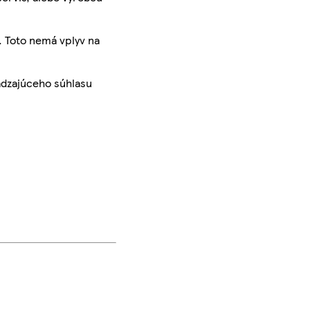
. Toto nemá vplyv na
ádzajúceho súhlasu