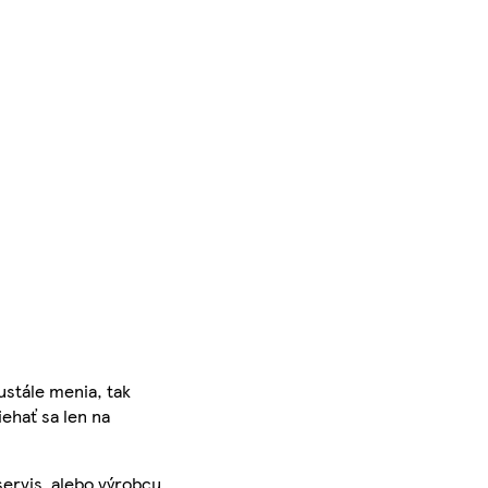
ustále menia, tak
iehať sa len na
servis, alebo výrobcu