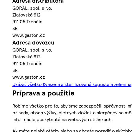
Adresa distribútora
GORAL, spol. s r.o.
Zlatovská 612
911 05 Trenčín
SR
www.gaston.cz
Adresa dovozcu
GORAL, spol. s r.o.
Zlatovská 612
911 05 Trenčín
SR
www.gaston.cz
Ukázať všetko Kvasená a sterilizovaná kapusta a zelenina
Príprava a použitie
Robíme všetko pre to, aby sme zabezpečili správnosť inf
prísady, obsah výživy, diétnych zložiek a alergénov sa mô
informácie poskytnuté na webových stránkach.
Ak máte nejaké otázky alebo sa chcete poradiť o akýchko