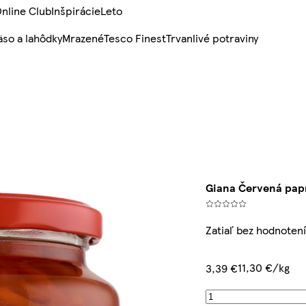
nline Club
Inšpirácie
Leto
so a lahôdky
Mrazené
Tesco Finest
Trvanlivé potraviny
Giana Červená papr
Zatiaľ bez hodnotení
11,30 €/kg
3,39 €