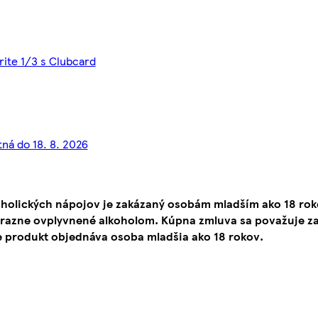
rite 1/3 s Clubcard
tná do 18. 8. 2026
oholických nápojov je zakázaný osobám mladším ako 18 ro
ýrazne ovplyvnené alkoholom. Kúpna zmluva sa považuje za
e produkt objednáva osoba mladšia ako 18 rokov.