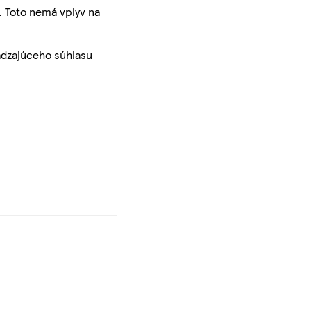
. Toto nemá vplyv na
ádzajúceho súhlasu