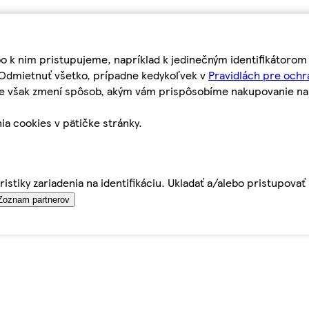
bo k nim pristupujeme, napríklad k jedinečným identifikátoro
o Odmietnuť všetko, prípadne kedykoľvek v
Pravidlách pre ochr
tie však zmení spôsob, akým vám prispôsobíme nakupovanie n
ia cookies v pätičke stránky.
istiky zariadenia na identifikáciu. Ukladať a/alebo pristupova
Zoznam partnerov