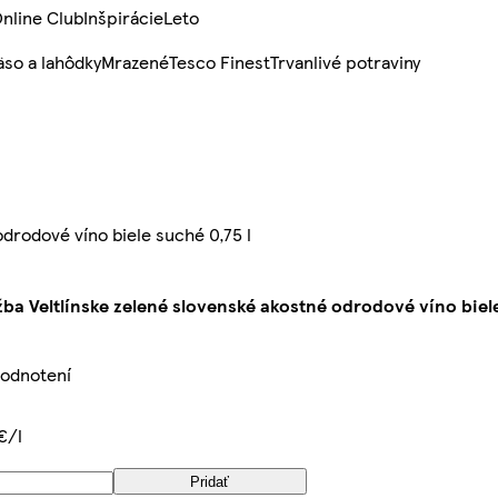
nline Club
Inšpirácie
Leto
so a lahôdky
Mrazené
Tesco Finest
Trvanlivé potraviny
drodové víno biele suché 0,75 l
ba Veltlínske zelené slovenské akostné odrodové víno biele
hodnotení
€/l
Pridať