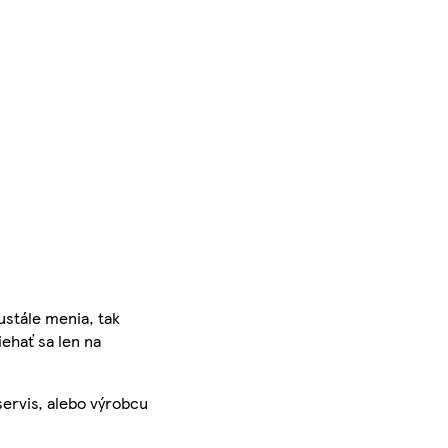
ustále menia, tak
iehať sa len na
servis, alebo výrobcu