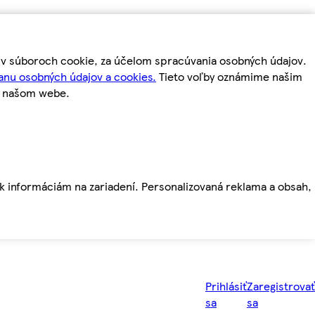
m v súboroch cookie, za účelom spracúvania osobných údajov.
anu osobných údajov a cookies.
Tieto voľby oznámime našim
a našom webe.
ť k informáciám na zariadení. Personalizovaná reklama a obsah,
Prihlásiť
Zaregistrovať
sa
sa