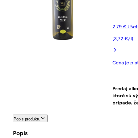
2,79 € Ušet
(3,72 €/l)
Cena je pla
Predaj alk
ktoré sú v
prípade, ž
Popis produktu
Popis