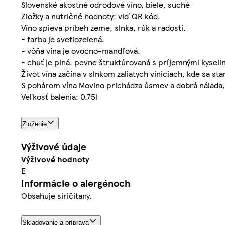
Slovenské akostné odrodové víno, biele, suché
Zložky a nutričné hodnoty: viď QR kód.
Víno spieva príbeh zeme, slnka, rúk a radosti.
- farba je svetlozelená.
- vôňa vína je ovocno-mandľová.
- chuť je plná, pevne štruktúrovaná s príjemnými kyseli
Život vína začína v slnkom zaliatych viniciach, kde sa st
S pohárom vína Movino prichádza úsmev a dobrá nálada, 
Veľkosť balenia: 0.75l
Zloženie
Výživové údaje
Výživové hodnoty
E
Informácie o alergénoch
Obsahuje siričitany.
Skladovanie a príprava