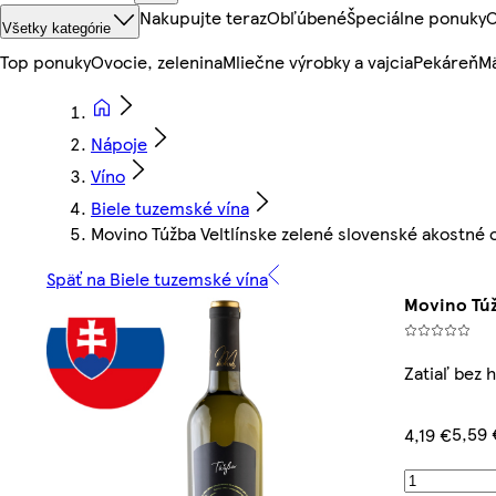
Nakupujte teraz
Obľúbené
Špeciálne ponuky
O
Všetky kategórie
Top ponuky
Ovocie, zelenina
Mliečne výrobky a vajcia
Pekáreň
Mä
Nápoje
Víno
Biele tuzemské vína
Movino Túžba Veltlínske zelené slovenské akostné o
Späť na Biele tuzemské vína
Movino Túž
Zatiaľ bez 
5,59 
4,19 €