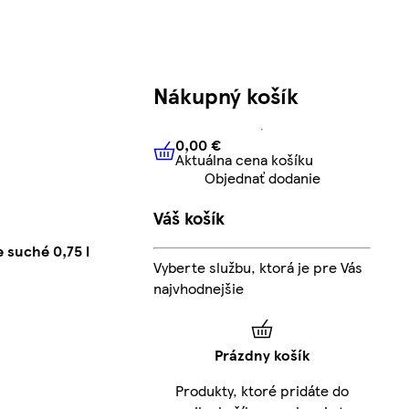
Nákupný košík
0,00 €
Aktuálna cena košíku
0,00 €
Aktuálna cena košíku
Objednať dodanie
Váš košík
 suché 0,75 l
Vyberte službu, ktorá je pre Vás
najvhodnejšie
Prázdny košík
Produkty, ktoré pridáte do