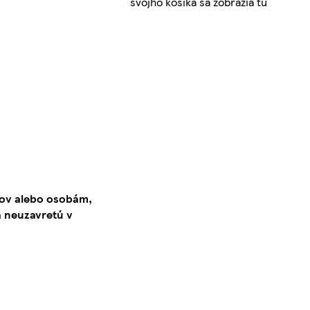
svojho košíka sa zobrazia tu
kov alebo osobám,
 neuzavretú v