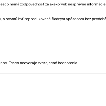
, Tesco nemá zodpovednosť za akékoľvek nesprávne informácie
bu, a nesmú byť reprodukované žiadnym spôsobom bez predch
webe. Tesco neoveruje zverejnené hodnotenia.