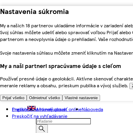
Nastavenia súkromia
My a našich 18 partnerov ukladáme informácie v zariadení ale
Svoj súhlas môžete udeliť alebo spravovať voľbou Prijať aleb
partnerom a neovplyvnia údaje o prehliadaní. Vaše rozhodnu
Svoje nastavenia súhlasu môžete zmeniť kliknutím na Nastaven
My a naši partneri spracúvame údaje s cieľom
Používať presné údaje o geolokácii. Aktívne skenovať charakter
meranie reklamy a obsahu, prieskum publika a vývoj služieb.
Prijať všetko
Odmietnuť všetko
Vlastné nastavenie
Preskočiť na hlavný obsah
English
Ako nakupovať online
Nápoveda
Preskočiť na vyhľadávanie