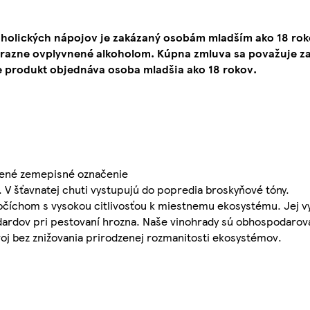
oholických nápojov je zakázaný osobám mladším ako 18 ro
ýrazne ovplyvnené alkoholom. Kúpna zmluva sa považuje za
e produkt objednáva osoba mladšia ako 18 rokov.
ánené zemepisné označenie
v. V šťavnatej chuti vystupujú do popredia broskyňové tóny.
očíchom s vysokou citlivosťou k miestnemu ekosystému. Jej v
dardov pri pestovaní hrozna. Naše vinohrady sú obhospodarov
voj bez znižovania prirodzenej rozmanitosti ekosystémov.