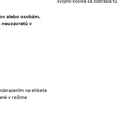
svojho košíka sa zobrazia tu
kov alebo osobám,
 neuzavretú v
yobrazením na etikete
ané v režime