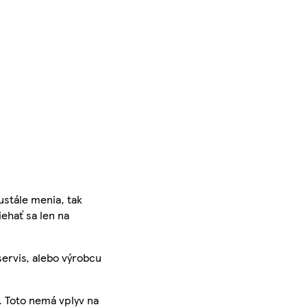
ustále menia, tak
iehať sa len na
servis, alebo výrobcu
. Toto nemá vplyv na