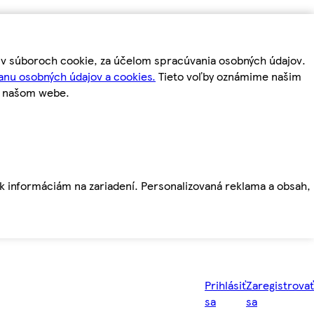
m v súboroch cookie, za účelom spracúvania osobných údajov.
anu osobných údajov a cookies.
Tieto voľby oznámime našim
a našom webe.
ť k informáciám na zariadení. Personalizovaná reklama a obsah,
Prihlásiť
Zaregistrovať
sa
sa