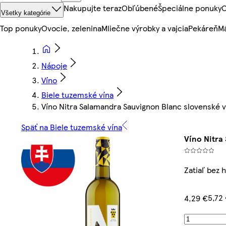
Nakupujte teraz
Obľúbené
Špeciálne ponuky
O
Všetky kategórie
Top ponuky
Ovocie, zelenina
Mliečne výrobky a vajcia
Pekáreň
Mä
Nápoje
Víno
Biele tuzemské vína
Víno Nitra Salamandra Sauvignon Blanc slovenské ví
Späť na Biele tuzemské vína
Víno Nitra
Zatiaľ bez 
5,72 
4,29 €