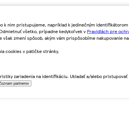
bo k nim pristupujeme, napríklad k jedinečným identifikátoro
o Odmietnuť všetko, prípadne kedykoľvek v
Pravidlách pre ochr
tie však zmení spôsob, akým vám prispôsobíme nakupovanie n
ia cookies v pätičke stránky.
istiky zariadenia na identifikáciu. Ukladať a/alebo pristupova
Zoznam partnerov