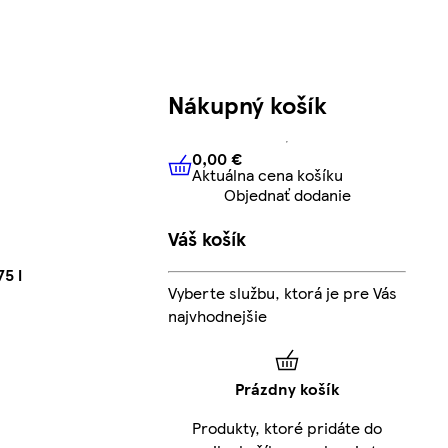
Nákupný košík
0,00 €
Aktuálna cena košíku
0,00 €
Aktuálna cena košíku
Objednať dodanie
Váš košík
5 l
Vyberte službu, ktorá je pre Vás
najvhodnejšie
Prázdny košík
Produkty, ktoré pridáte do