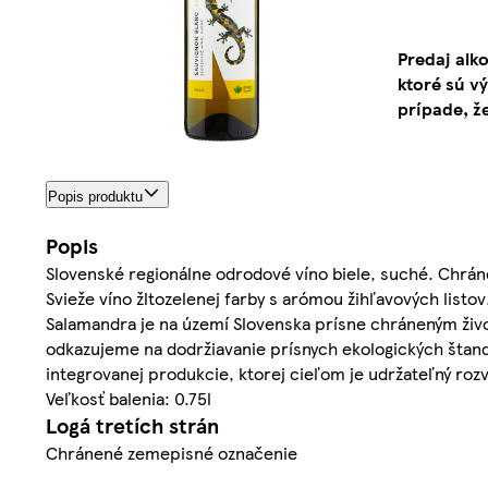
Predaj alk
ktoré sú v
prípade, ž
Popis produktu
Popis
Slovenské regionálne odrodové víno biele, suché. Chr
Svieže víno žltozelenej farby s arómou žihľavových listo
Salamandra je na území Slovenska prísne chráneným živ
odkazujeme na dodržiavanie prísnych ekologických štan
integrovanej produkcie, ktorej cieľom je udržateľný roz
Veľkosť balenia: 0.75l
Logá tretích strán
Chránené zemepisné označenie