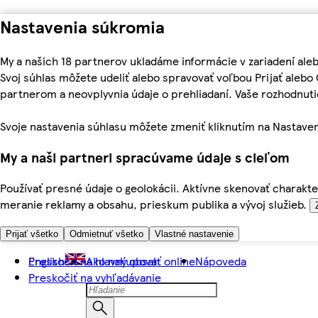
Nastavenia súkromia
My a našich 18 partnerov ukladáme informácie v zariadení ale
Svoj súhlas môžete udeliť alebo spravovať voľbou Prijať aleb
partnerom a neovplyvnia údaje o prehliadaní. Vaše rozhodnu
Svoje nastavenia súhlasu môžete zmeniť kliknutím na Nastaven
My a naši partneri spracúvame údaje s cieľom
Používať presné údaje o geolokácii. Aktívne skenovať charakter
meranie reklamy a obsahu, prieskum publika a vývoj služieb.
Prijať všetko
Odmietnuť všetko
Vlastné nastavenie
Preskočiť na hlavný obsah
English
Ako nakupovať online
Nápoveda
Preskočiť na vyhľadávanie