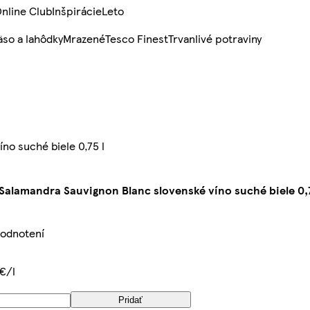
nline Club
Inšpirácie
Leto
so a lahôdky
Mrazené
Tesco Finest
Trvanlivé potraviny
no suché biele 0,75 l
 Salamandra Sauvignon Blanc slovenské víno suché biele 0,7
hodnotení
€/l
Pridať