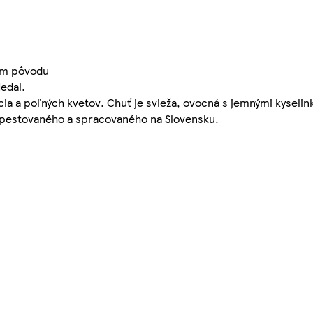
ím pôvodu
edal.
ocia a poľných kvetov. Chuť je svieža, ovocná s jemnými kyselin
dopestovaného a spracovaného na Slovensku.