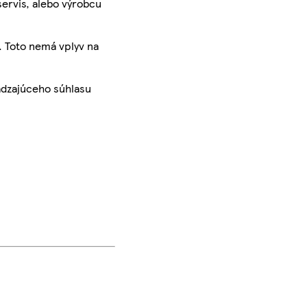
servis, alebo výrobcu
. Toto nemá vplyv na
ádzajúceho súhlasu