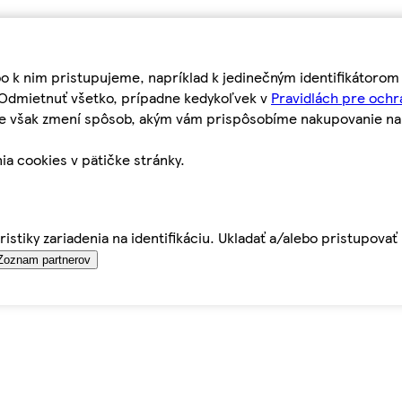
bo k nim pristupujeme, napríklad k jedinečným identifikátoro
o Odmietnuť všetko, prípadne kedykoľvek v
Pravidlách pre ochr
tie však zmení spôsob, akým vám prispôsobíme nakupovanie n
ia cookies v pätičke stránky.
istiky zariadenia na identifikáciu. Ukladať a/alebo pristupova
Zoznam partnerov