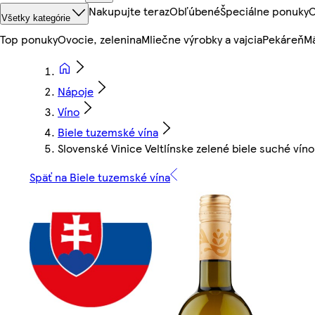
Nakupujte teraz
Obľúbené
Špeciálne ponuky
O
Všetky kategórie
Top ponuky
Ovocie, zelenina
Mliečne výrobky a vajcia
Pekáreň
Mä
Nápoje
Víno
Biele tuzemské vína
Slovenské Vinice Veltlínske zelené biele suché víno 
Späť na Biele tuzemské vína