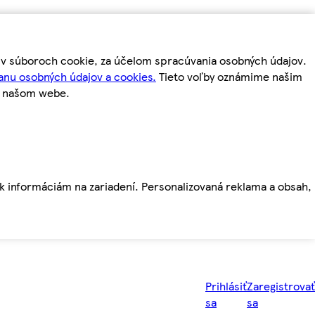
m v súboroch cookie, za účelom spracúvania osobných údajov.
anu osobných údajov a cookies.
Tieto voľby oznámime našim
a našom webe.
ť k informáciám na zariadení. Personalizovaná reklama a obsah,
Prihlásiť
Zaregistrovať
sa
sa