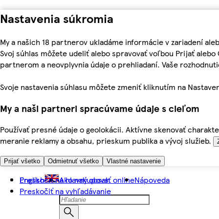
Nastavenia súkromia
My a našich 18 partnerov ukladáme informácie v zariadení ale
Svoj súhlas môžete udeliť alebo spravovať voľbou Prijať aleb
partnerom a neovplyvnia údaje o prehliadaní. Vaše rozhodnu
Svoje nastavenia súhlasu môžete zmeniť kliknutím na Nastaven
My a naši partneri spracúvame údaje s cieľom
Používať presné údaje o geolokácii. Aktívne skenovať charakter
meranie reklamy a obsahu, prieskum publika a vývoj služieb.
Prijať všetko
Odmietnuť všetko
Vlastné nastavenie
Preskočiť na hlavný obsah
English
Ako nakupovať online
Nápoveda
Preskočiť na vyhľadávanie