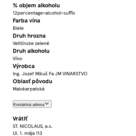
% objem alkoholu
12percentage-alcohol-suffix
Farba vína
Biele
Druh hrozna
Veltlínske zelené
Druh alkoholu
Víno
Výrobca
Ing. Jozef Mikuš Fa JM VINARSTVO
Oblasť pôvodu
Malokarpatská
Kontaktná adresa
Vrátiť
ST. NICOLAUS, a.s.
Ul. 1. mája 113