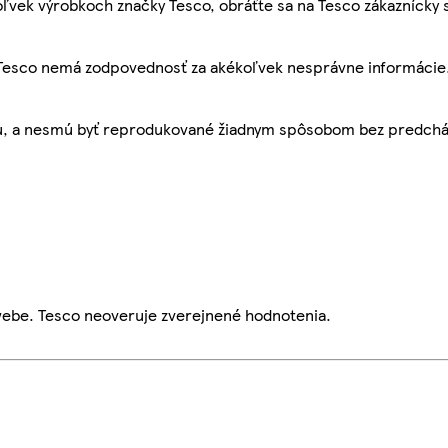
ľvek výrobkoch značky Tesco, obráťte sa na Tesco zákaznícky 
, Tesco nemá zodpovednosť za akékoľvek nesprávne informácie
bu, a nesmú byť reprodukované žiadnym spôsobom bez predch
webe. Tesco neoveruje zverejnené hodnotenia.