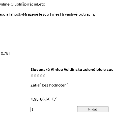
nline Club
Inšpirácie
Leto
so a lahôdky
Mrazené
Tesco Finest
Trvanlivé potraviny
0,75 l
Slovenské Vinice Veltlínske zelené biele suc
Zatiaľ bez hodnotení
6,60 €/l
4,95 €
Pridať