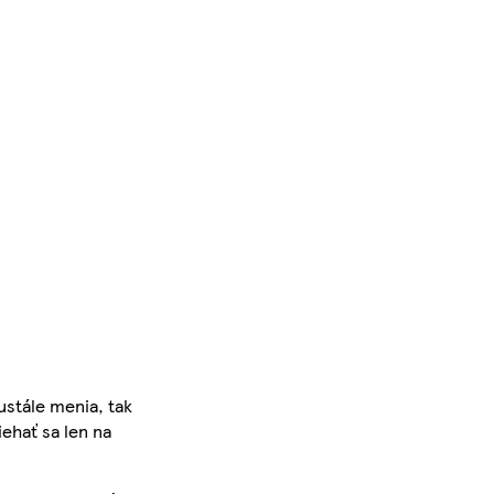
ustále menia, tak
iehať sa len na