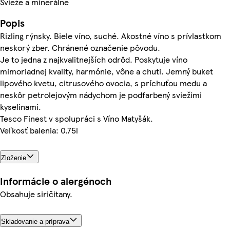
Svieže a minerálne
Popis
Rizling rýnsky. Biele víno, suché. Akostné víno s prívlastkom
neskorý zber. Chránené označenie pôvodu.
Je to jedna z najkvalitnejších odrôd. Poskytuje víno
mimoriadnej kvality, harmónie, vône a chuti. Jemný buket
lipového kvetu, citrusového ovocia, s príchuťou medu a
neskôr petrolejovým nádychom je podfarbený sviežimi
kyselinami.
Tesco Finest v spolupráci s Víno Matyšák.
Veľkosť balenia: 0.75l
Zloženie
Informácie o alergénoch
Obsahuje siričitany.
Skladovanie a príprava