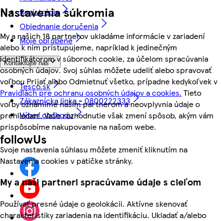
Nastavenia súkromia
Registrácia
Objednanie doručenia
My a našich 18 partnerov ukladáme informácie v zariadení
Moje obľúbené
alebo k nim pristupujeme, napríklad k jedinečným
identifikátorom v súboroch cookie, za účelom spracúvania
Kontaktujte nás
osobných údajov. Svoj súhlas môžete udeliť alebo spravovať
voľbou Prijať alebo Odmietnuť všetko, prípadne kedykoľvek v
Tesco.sk
Pravidlách pre ochranu osobných údajov a cookies.
Tieto
Zákaznícka linka - 0800222333
voľby oznámime našim partnerom a neovplyvnia údaje o
Výber obchodu
prehliadaní. Vaše rozhodnutie však zmení spôsob, akým vám
prispôsobíme nakupovanie na našom webe.
followUs
Svoje nastavenia súhlasu môžete zmeniť kliknutím na
Nastavenia cookies v pätičke stránky.
My a naši partneri spracúvame údaje s cieľom
Používať presné údaje o geolokácii. Aktívne skenovať
charakteristiky zariadenia na identifikáciu. Ukladať a/alebo