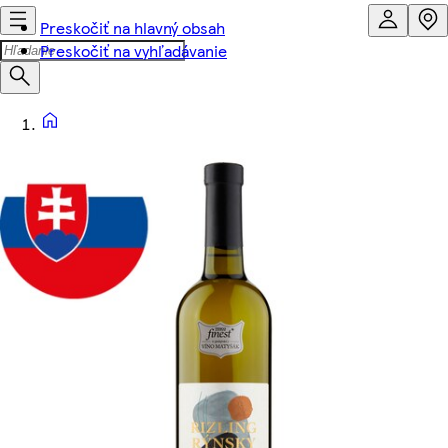
Preskočiť na hlavný obsah
Preskočiť na vyhľadávanie