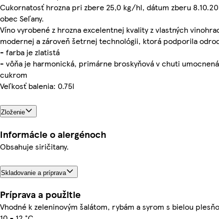
Cukornatosť hrozna pri zbere 25,0 kg/hl, dátum zberu 8.10.20
obec Seľany.
Víno vyrobené z hrozna excelentnej kvality z vlastných vinohr
modernej a zároveň šetrnej technológii, ktorá podporila odrod
- farba je zlatistá
- vôňa je harmonická, primárne broskyňová v chuti umocnen
cukrom
Veľkosť balenia: 0.75l
Zloženie
Informácie o alergénoch
Obsahuje siričitany.
Skladovanie a príprava
Príprava a použitie
Vhodné k zeleninovým šalátom, rybám a syrom s bielou plesňo
10 - 12 °C.