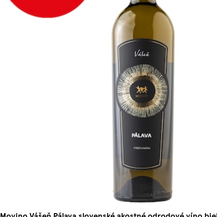
Movino Vášeň Pálava slovenské akostné odrodové víno biel