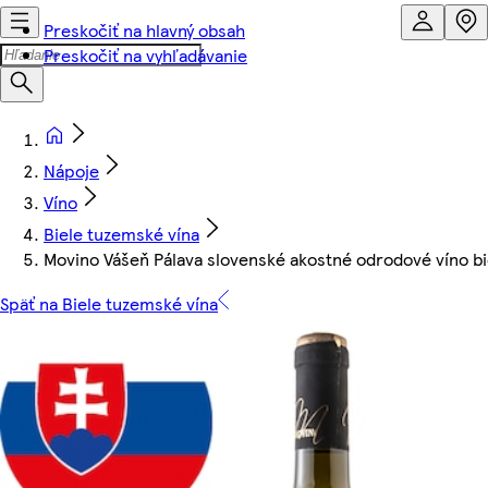
Preskočiť na hlavný obsah
Preskočiť na vyhľadávanie
Nápoje
Víno
Biele tuzemské vína
Movino Vášeň Pálava slovenské akostné odrodové víno bi
Späť na Biele tuzemské vína