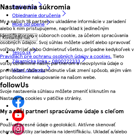
Nastavenia súkromia
Registrácia
Objednanie doručenia
My a našich 18 partnerov ukladáme informácie v zariadení
Moje obľúbené
alebo k nim pristupujeme, napríklad k jedinečným
identifikátorom v súboroch cookie, za účelom spracúvania
Kontaktujte nás
osobných údajov. Svoj súhlas môžete udeliť alebo spravovať
voľbou Prijať alebo Odmietnuť všetko, prípadne kedykoľvek v
Tesco.sk
Pravidlách pre ochranu osobných údajov a cookies.
Tieto
Zákaznícka linka - 0800222333
voľby oznámime našim partnerom a neovplyvnia údaje o
Výber obchodu
prehliadaní. Vaše rozhodnutie však zmení spôsob, akým vám
prispôsobíme nakupovanie na našom webe.
followUs
Svoje nastavenia súhlasu môžete zmeniť kliknutím na
Nastavenia cookies v pätičke stránky.
My a naši partneri spracúvame údaje s cieľom
Používať presné údaje o geolokácii. Aktívne skenovať
charakteristiky zariadenia na identifikáciu. Ukladať a/alebo