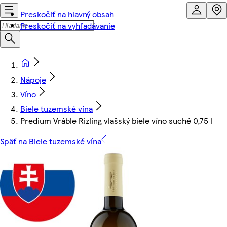
Preskočiť na hlavný obsah
Preskočiť na vyhľadávanie
Nápoje
Víno
Biele tuzemské vína
Predium Vráble Rizling vlašský biele víno suché 0,75 l
Späť na Biele tuzemské vína