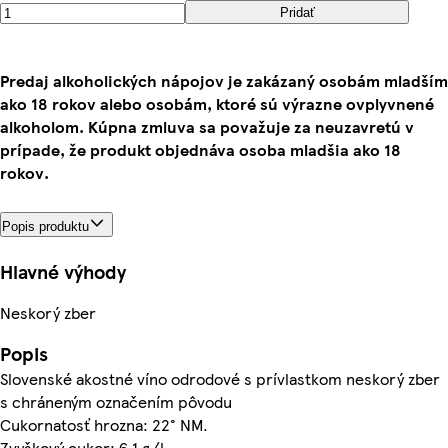
Pridať
Predaj alkoholických nápojov je zakázaný osobám mladším
ako 18 rokov alebo osobám, ktoré sú výrazne ovplyvnené
alkoholom. Kúpna zmluva sa považuje za neuzavretú v
prípade, že produkt objednáva osoba mladšia ako 18
rokov.
Popis produktu
Hlavné výhody
Neskorý zber
Popis
Slovenské akostné víno odrodové s prívlastkom neskorý zber
s chráneným označením pôvodu
Cukornatosť hrozna: 22° NM.
Zvyškový cukor: 6,1 g/l.