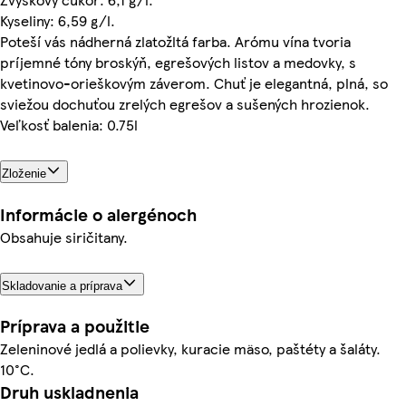
Kyseliny: 6,59 g/l.
Poteší vás nádherná zlatožltá farba. Arómu vína tvoria
príjemné tóny broskýň, egrešových listov a medovky, s
kvetinovo-orieškovým záverom. Chuť je elegantná, plná, so
sviežou dochuťou zrelých egrešov a sušených hrozienok.
Veľkosť balenia: 0.75l
Zloženie
Informácie o alergénoch
Obsahuje siričitany.
Skladovanie a príprava
Príprava a použitie
Zeleninové jedlá a polievky, kuracie mäso, paštéty a šaláty.
10°C.
Druh uskladnenia