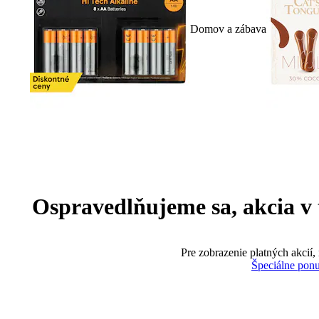
Domov a zábava
Ospravedlňujeme sa, akcia v te
Pre zobrazenie platných akcií,
Špeciálne pon