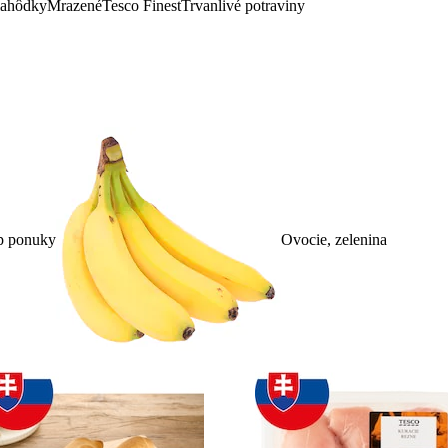
lahôdky
Mrazené
Tesco Finest
Trvanlivé potraviny
p ponuky
Ovocie, zelenina