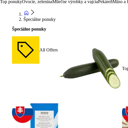
Top ponuky
Ovocie, zelenina
Mliečne výrobky a vajcia
Pekáreň
Mäso a 
Špeciálne ponuky
Špeciálne ponuky
All Offers
To