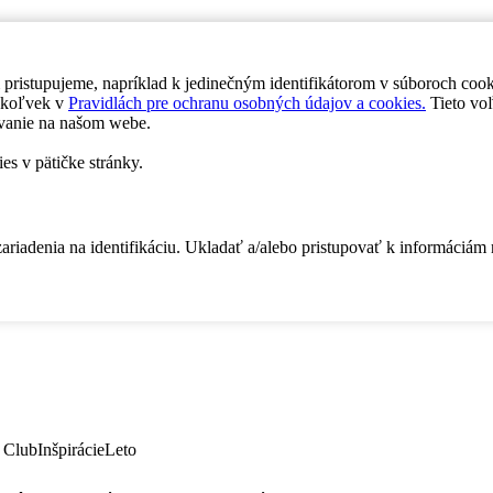
 pristupujeme, napríklad k jedinečným identifikátorom v súboroch coo
dykoľvek v
Pravidlách pre ochranu osobných údajov a cookies.
Tieto voľ
vanie na našom webe.
es v pätičke stránky.
zariadenia na identifikáciu. Ukladať a/alebo pristupovať k informáciám
 Club
Inšpirácie
Leto