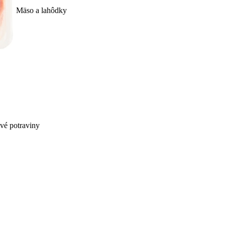
Mäso a lahôdky
ivé potraviny