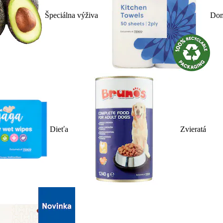
Špeciálna výživa
Dom
Dieťa
Zvieratá