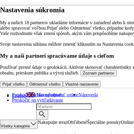
Nastavenia súkromia
My a našich 18 partnerov ukladáme informácie v zariadení alebo k nim
alebo spravovať voľbou Prijať alebo Odmietnuť všetko, prípadne ke
Vaše rozhodnutie však zmení spôsob, akým vám prispôsobíme nakupo
Svoje nastavenia súhlasu môžete zmeniť kliknutím na Nastavenia cooki
My a naši partneri spracúvame údaje s cieľom
Používať presné údaje o geolokácii. Aktívne skenovať charakteristiky 
obsahu, prieskum publika a vývoj služieb.
Zoznam partnerov
Prijať všetko
Odmietnuť všetko
Vlastné nastavenie
Preskočiť na hlavný obsah
Ako nakupovať online
Nápoveda
English
Preskočiť na vyhľadávanie
Nakupujte teraz
Obľúbené
Špeciálne ponuky
Online
Všetky kategórie