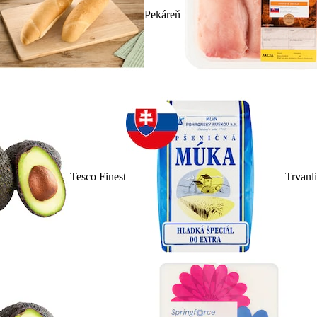
Pekáreň
Tesco Finest
Trvanl