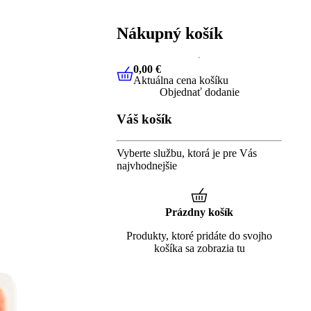
Nákupný košík
0,00 €
Aktuálna cena košíku
0,00 €
Aktuálna cena košíku
Objednať dodanie
Váš košík
Vyberte službu, ktorá je pre Vás
najvhodnejšie
Prázdny košík
Produkty, ktoré pridáte do svojho
košíka sa zobrazia tu