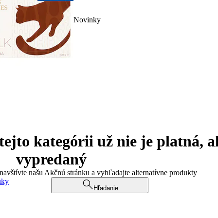
Novinky
jto kategórii už nie je platná, a
vypredaný
 navštívte našu Akčnú stránku a vyhľadajte alternatívne produkty
uky
Hľadanie