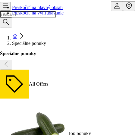
Preskočiť na hlavný obsah
Preskočiť na vyhľadávanie
Špeciálne ponuky
Špeciálne ponuky
All Offers
Top ponuky