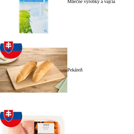
Mliečne výrobky a vajcia
Pekáreň