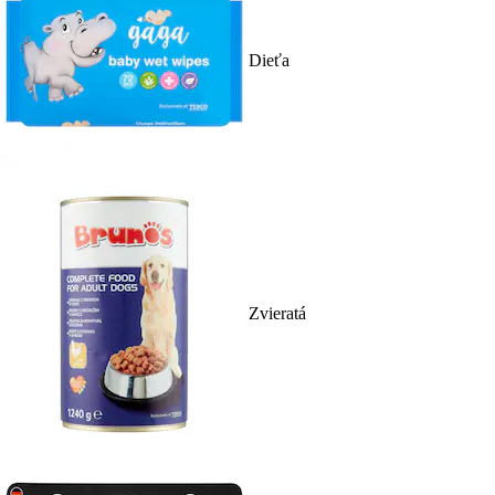
Dieťa
Zvieratá