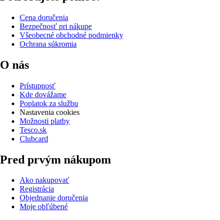
Cena doručenia
Bezpečnosť pri nákupe
Všeobecné obchodné podmienky
Ochrana súkromia
O nás
Prístupnosť
Kde dovážame
Poplatok za službu
Nastavenia cookies
Možnosti platby
Tesco.sk
Clubcard
Pred prvým nákupom
Ako nakupovať
Registrácia
Objednanie doručenia
Moje obľúbené