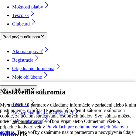
Možnosti platby
Tesco.sk
Clubcard
Pred prvým nákupom
Ako nakupovať
Registrácia
Objednanie doručenia
Moje obľúbené
Kontaktujte nás
Nastavenia súkromia
Tesco.sk
My a našich 18 partnerov ukladáme informácie v zariadení alebo k nim
pristupujeme, napríklad k jedinečným identifikátorom v súboroch
Zákaznícka linka - 0800222333
cookie, za účelom spracúvania osobných údajov. Svoj súhlas môžete
udeliť alebo spravovať voľbou Prijať alebo Odmietnuť všetko,
Výber obchodu
prípadne kedykoľvek v
Pravidlách pre ochranu osobných údajov a
cookies.
Tieto voľby oznámime našim partnerom a neovplyvnia údaje
followUs