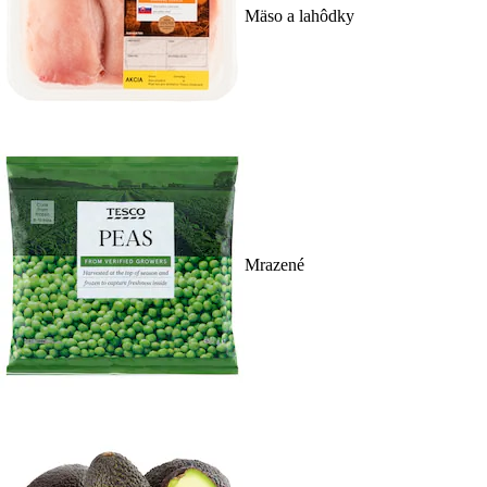
Mäso a lahôdky
Mrazené