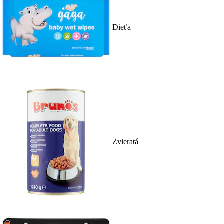
Dieťa
Zvieratá