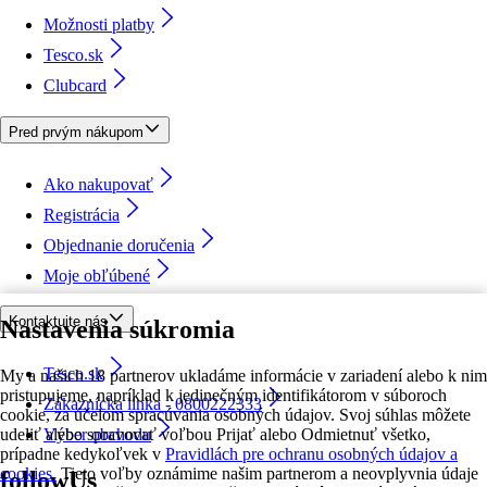
Možnosti platby
Tesco.sk
Clubcard
Pred prvým nákupom
Ako nakupovať
Registrácia
Objednanie doručenia
Moje obľúbené
Kontaktujte nás
Nastavenia súkromia
Tesco.sk
My a našich 18 partnerov ukladáme informácie v zariadení alebo k nim
pristupujeme, napríklad k jedinečným identifikátorom v súboroch
Zákaznícka linka - 0800222333
cookie, za účelom spracúvania osobných údajov. Svoj súhlas môžete
udeliť alebo spravovať voľbou Prijať alebo Odmietnuť všetko,
Výber obchodu
prípadne kedykoľvek v
Pravidlách pre ochranu osobných údajov a
cookies.
Tieto voľby oznámime našim partnerom a neovplyvnia údaje
followUs