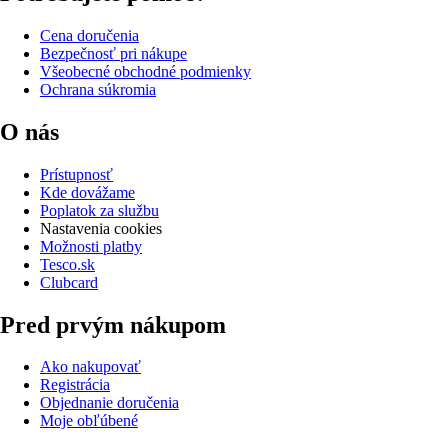
Cena doručenia
Bezpečnosť pri nákupe
Všeobecné obchodné podmienky
Ochrana súkromia
O nás
Prístupnosť
Kde dovážame
Poplatok za službu
Nastavenia cookies
Možnosti platby
Tesco.sk
Clubcard
Pred prvým nákupom
Ako nakupovať
Registrácia
Objednanie doručenia
Moje obľúbené