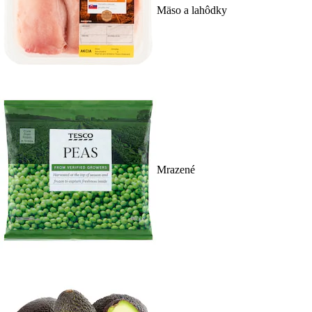
Mäso a lahôdky
Mrazené