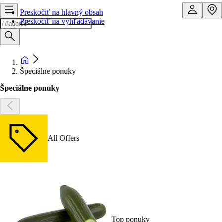
Preskočiť na hlavný obsah
Preskočiť na vyhľadávanie
Špeciálne ponuky
Špeciálne ponuky
All Offers
Top ponuky