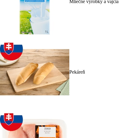
Mliečne výrobky a vajcia
Pekáreň