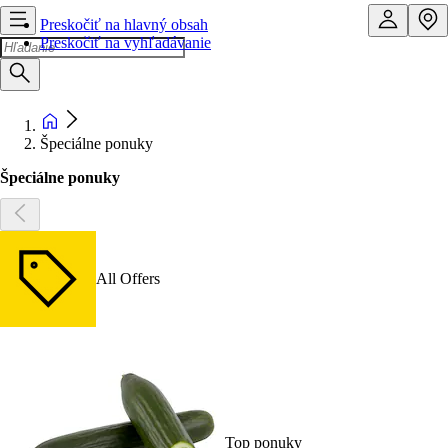
Preskočiť na hlavný obsah
Preskočiť na vyhľadávanie
Špeciálne ponuky
Špeciálne ponuky
All Offers
Top ponuky