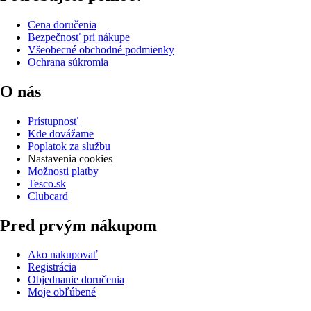
Cena doručenia
Bezpečnosť pri nákupe
Všeobecné obchodné podmienky
Ochrana súkromia
O nás
Prístupnosť
Kde dovážame
Poplatok za službu
Nastavenia cookies
Možnosti platby
Tesco.sk
Clubcard
Pred prvým nákupom
Ako nakupovať
Registrácia
Objednanie doručenia
Moje obľúbené