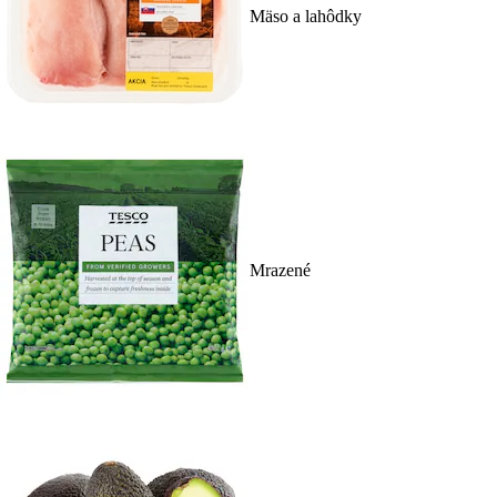
Mäso a lahôdky
Mrazené