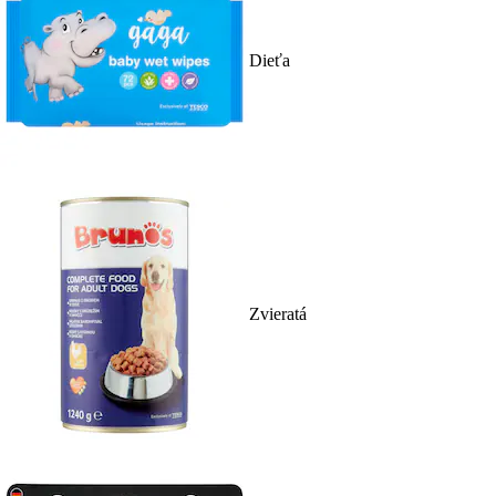
Dieťa
Zvieratá