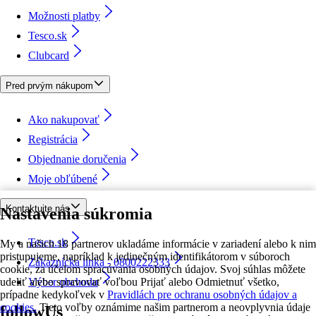
Možnosti platby
Tesco.sk
Clubcard
Pred prvým nákupom
Ako nakupovať
Registrácia
Objednanie doručenia
Moje obľúbené
Kontaktujte nás
Nastavenia súkromia
Tesco.sk
My a našich 18 partnerov ukladáme informácie v zariadení alebo k nim
pristupujeme, napríklad k jedinečným identifikátorom v súboroch
Zákaznícka linka - 0800222333
cookie, za účelom spracúvania osobných údajov. Svoj súhlas môžete
udeliť alebo spravovať voľbou Prijať alebo Odmietnuť všetko,
Výber obchodu
prípadne kedykoľvek v
Pravidlách pre ochranu osobných údajov a
cookies.
Tieto voľby oznámime našim partnerom a neovplyvnia údaje
followUs