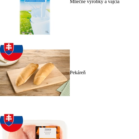
Mliečne výrobky a vajcia
Pekáreň