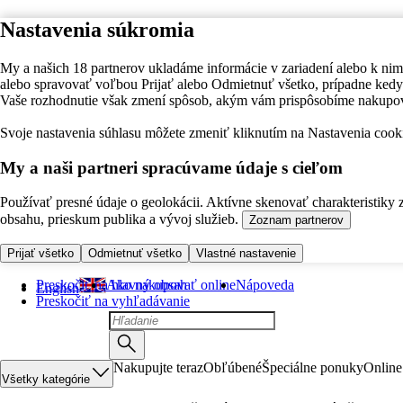
Nastavenia súkromia
My a našich 18 partnerov ukladáme informácie v zariadení alebo k nim
alebo spravovať voľbou Prijať alebo Odmietnuť všetko, prípadne ke
Vaše rozhodnutie však zmení spôsob, akým vám prispôsobíme nakupo
Svoje nastavenia súhlasu môžete zmeniť kliknutím na Nastavenia cooki
My a naši partneri spracúvame údaje s cieľom
Používať presné údaje o geolokácii. Aktívne skenovať charakteristiky 
obsahu, prieskum publika a vývoj služieb.
Zoznam partnerov
Prijať všetko
Odmietnuť všetko
Vlastné nastavenie
Preskočiť na hlavný obsah
Ako nakupovať online
Nápoveda
English
Preskočiť na vyhľadávanie
Nakupujte teraz
Obľúbené
Špeciálne ponuky
Online
Všetky kategórie