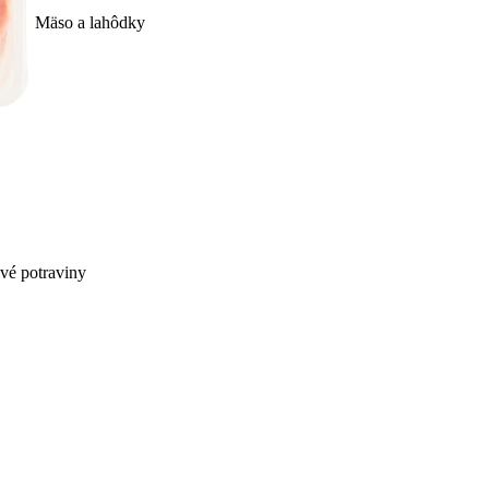
Mäso a lahôdky
ivé potraviny