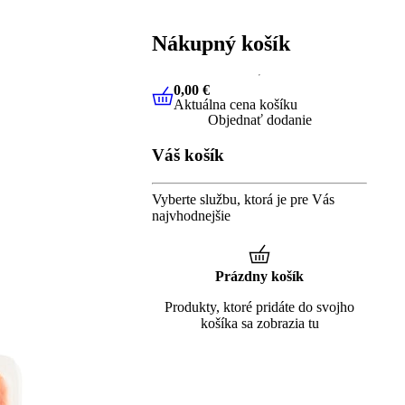
Nákupný košík
0,00 €
Aktuálna cena košíku
0,00 €
Aktuálna cena košíku
Objednať dodanie
Váš košík
Vyberte službu, ktorá je pre Vás
najvhodnejšie
Prázdny košík
Produkty, ktoré pridáte do svojho
košíka sa zobrazia tu