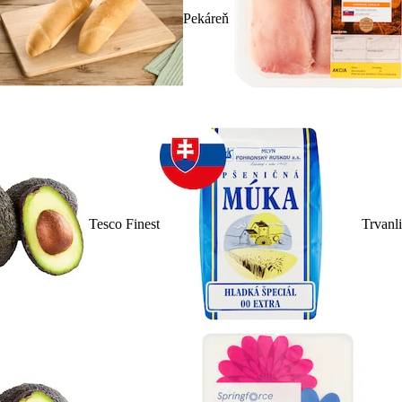
Pekáreň
Tesco Finest
Trvanl