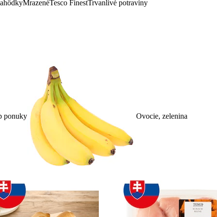
lahôdky
Mrazené
Tesco Finest
Trvanlivé potraviny
p ponuky
Ovocie, zelenina