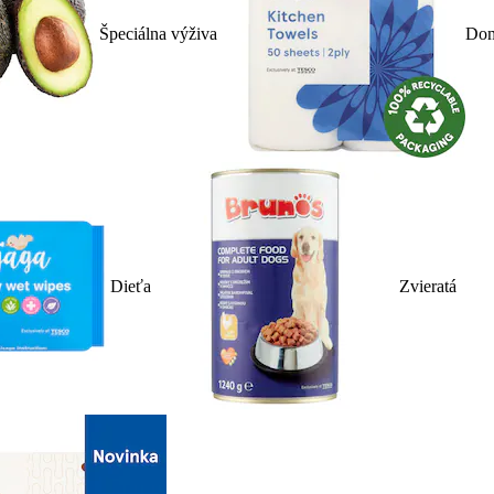
Špeciálna výživa
Dom
Dieťa
Zvieratá