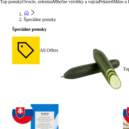
Top ponuky
Ovocie, zelenina
Mliečne výrobky a vajcia
Pekáreň
Mäso a 
Špeciálne ponuky
Špeciálne ponuky
All Offers
To