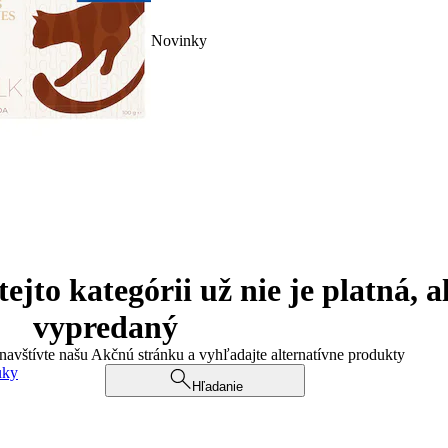
Novinky
jto kategórii už nie je platná, a
vypredaný
 navštívte našu Akčnú stránku a vyhľadajte alternatívne produkty
uky
Hľadanie