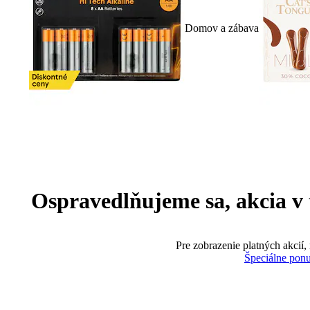
Domov a zábava
Ospravedlňujeme sa, akcia v te
Pre zobrazenie platných akcií,
Špeciálne pon