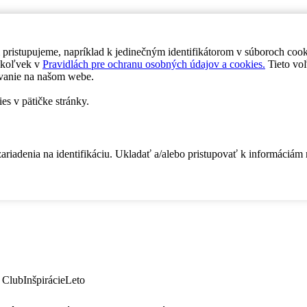
 pristupujeme, napríklad k jedinečným identifikátorom v súboroch coo
dykoľvek v
Pravidlách pre ochranu osobných údajov a cookies.
Tieto voľ
vanie na našom webe.
es v pätičke stránky.
zariadenia na identifikáciu. Ukladať a/alebo pristupovať k informáciám
 Club
Inšpirácie
Leto