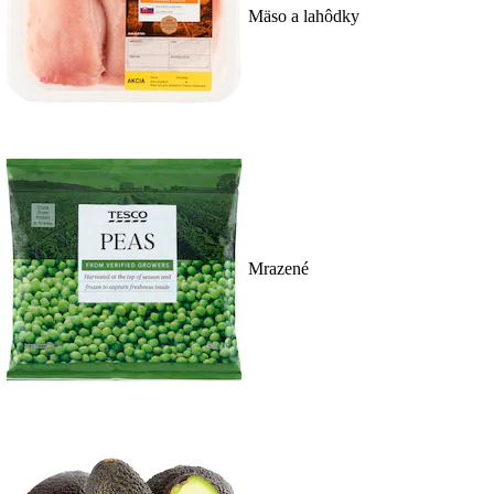
Mäso a lahôdky
Mrazené