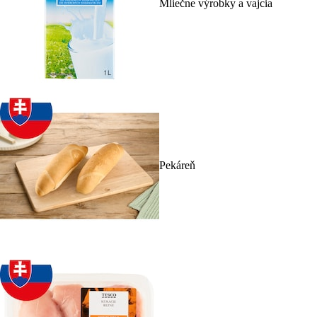
Mliečne výrobky a vajcia
Pekáreň