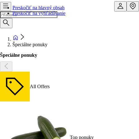
Preskočiť na hlavný obsah
Preskočiť na vyhľadávanie
Špeciálne ponuky
Špeciálne ponuky
All Offers
Top ponuky