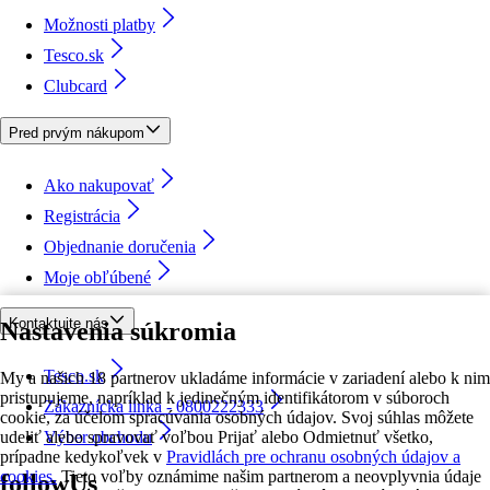
Možnosti platby
Tesco.sk
Clubcard
Pred prvým nákupom
Ako nakupovať
Registrácia
Objednanie doručenia
Moje obľúbené
Kontaktujte nás
Nastavenia súkromia
Tesco.sk
My a našich 18 partnerov ukladáme informácie v zariadení alebo k nim
pristupujeme, napríklad k jedinečným identifikátorom v súboroch
Zákaznícka linka - 0800222333
cookie, za účelom spracúvania osobných údajov. Svoj súhlas môžete
udeliť alebo spravovať voľbou Prijať alebo Odmietnuť všetko,
Výber obchodu
prípadne kedykoľvek v
Pravidlách pre ochranu osobných údajov a
cookies.
Tieto voľby oznámime našim partnerom a neovplyvnia údaje
followUs