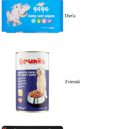
Dieťa
Zvieratá