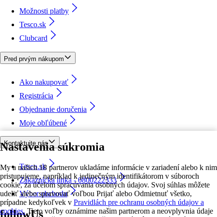
Možnosti platby
Tesco.sk
Clubcard
Pred prvým nákupom
Ako nakupovať
Registrácia
Objednanie doručenia
Moje obľúbené
Kontaktujte nás
Nastavenia súkromia
Tesco.sk
My a našich 18 partnerov ukladáme informácie v zariadení alebo k nim
pristupujeme, napríklad k jedinečným identifikátorom v súboroch
Zákaznícka linka - 0800222333
cookie, za účelom spracúvania osobných údajov. Svoj súhlas môžete
udeliť alebo spravovať voľbou Prijať alebo Odmietnuť všetko,
Výber obchodu
prípadne kedykoľvek v
Pravidlách pre ochranu osobných údajov a
cookies.
Tieto voľby oznámime našim partnerom a neovplyvnia údaje
followUs