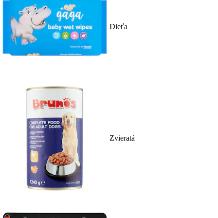
Dieťa
Zvieratá