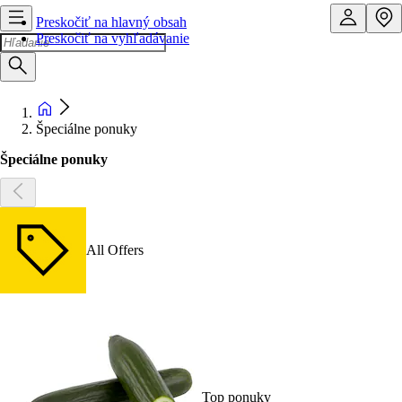
Preskočiť na hlavný obsah
Preskočiť na vyhľadávanie
Špeciálne ponuky
Špeciálne ponuky
All Offers
Top ponuky