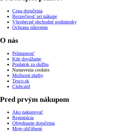
Cena doručenia
Bezpečnosť pri nákupe
Všeobecné obchodné podmienky
Ochrana súkromia
O nás
Prístupnosť
Kde dovážame
Poplatok za službu
Nastavenia cookies
Možnosti platby
Tesco.sk
Clubcard
Pred prvým nákupom
Ako nakupovať
Registrácia
Objednanie doručenia
Moje obľúbené