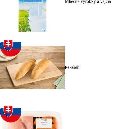
Mliečne výrobky a vajcia
Pekáreň