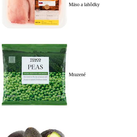
Mäso a lahôdky
Mrazené