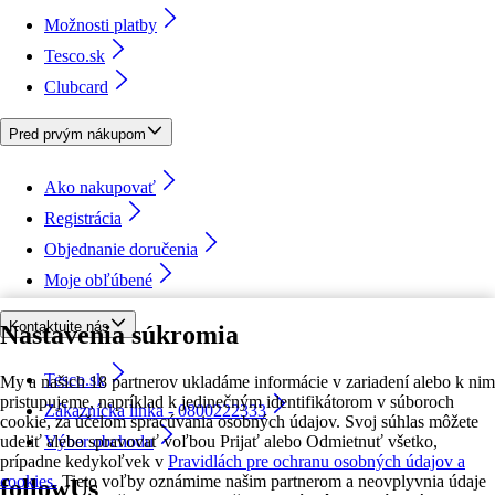
Možnosti platby
Tesco.sk
Clubcard
Pred prvým nákupom
Ako nakupovať
Registrácia
Objednanie doručenia
Moje obľúbené
Kontaktujte nás
Nastavenia súkromia
Tesco.sk
My a našich 18 partnerov ukladáme informácie v zariadení alebo k nim
pristupujeme, napríklad k jedinečným identifikátorom v súboroch
Zákaznícka linka - 0800222333
cookie, za účelom spracúvania osobných údajov. Svoj súhlas môžete
udeliť alebo spravovať voľbou Prijať alebo Odmietnuť všetko,
Výber obchodu
prípadne kedykoľvek v
Pravidlách pre ochranu osobných údajov a
cookies.
Tieto voľby oznámime našim partnerom a neovplyvnia údaje
followUs