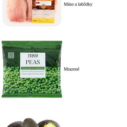
Mäso a lahôdky
Mrazené