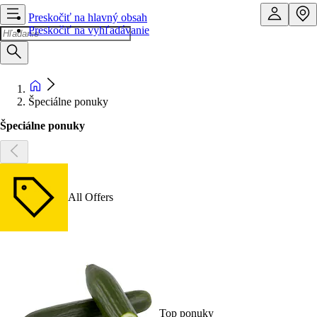
Preskočiť na hlavný obsah
Preskočiť na vyhľadávanie
Špeciálne ponuky
Špeciálne ponuky
All Offers
Top ponuky