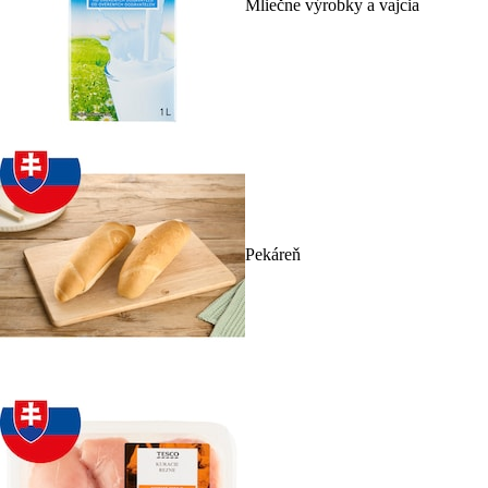
Mliečne výrobky a vajcia
Pekáreň