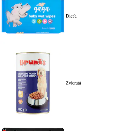
Dieťa
Zvieratá