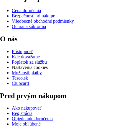
Cena doručenia
Bezpečnosť pri nákupe
Všeobecné obchodné podmienky
Ochrana súkromia
O nás
Prístupnosť
Kde dovážame
Poplatok za službu
Nastavenia cookies
Možnosti platby
Tesco.sk
Clubcard
Pred prvým nákupom
Ako nakupovať
Registrácia
Objednanie doručenia
Moje obľúbené